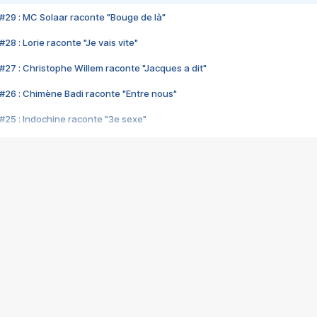
#29 : MC Solaar raconte "Bouge de là"
28 : Lorie raconte "Je vais vite"
#27 : Christophe Willem raconte "Jacques a dit"
#26 : Chimène Badi raconte "Entre nous"
#25 : Indochine raconte "3e sexe"
#24 : Zaho raconte "C'est chelou"
#23 : Patrick Bruel raconte "Au café des délices"
#22 : Kyo raconte "Le chemin"
#21 : Nolwenn Leroy raconte "Cassé"
#20 : Patrick Hernandez raconte "Born to be alive"
#19 : Lorie raconte "Près de moi"
#18 : Michael Jones raconte "A nos actes manqués" (avec Jean-Jacque