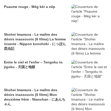
Psaume rouge - Még kér a nép
Shohei Imamura - Le maître des
désirs inassouvis (6 films) La femme
insecte - Nippon konchūki - にっぽん
昆虫記
Entre le ciel et l'enfer – Tengoku to
jigoku - 天国と地獄
Shohei Imamura - Le maître des
désirs inassouvis (6 films) Mon
deuxième frère - Nianchan - にあんち
ゃん