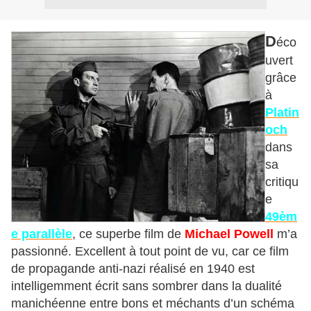
D
éco
uvert
grâce
à
Platin
och
dans
sa
critiqu
e
49èm
e parallèle
, ce superbe film de
Michael Powell
m’a
passionné. Excellent à tout point de vu, car ce film
de propagande anti-nazi réalisé en 1940 est
intelligemment écrit sans sombrer dans la dualité
manichéenne entre bons et méchants d’un schéma