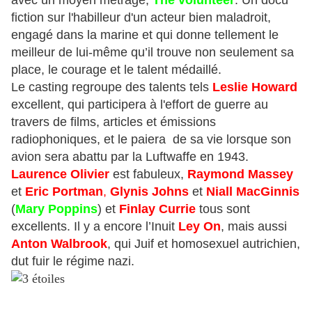
avec un moyen métrage,
The volunteer
. Un docu
fiction sur l'habilleur d'un acteur bien maladroit,
engagé dans la marine et qui donne tellement le
meilleur de lui-même qu’il trouve non seulement sa
place, le courage et le talent médaillé.
Le casting regroupe des talents tels
Leslie Howard
excellent,
qui participera à l'effort de guerre au
travers de films, articles et émissions
radiophoniques, et le paiera de sa vie lorsque son
avion sera abattu par la Luftwaffe en 1943.
Laurence Olivier
est fabuleux,
Raymond Massey
et
Eric Portman
,
Glynis Johns
et
Niall MacGinnis
(
Mary Poppins
) et
Finlay Currie
tous sont
excellents. Il y a encore l’Inuit
Ley On
, mais aussi
Anton Walbrook
, qui Juif et homosexuel autrichien,
dut fuir le régime nazi.