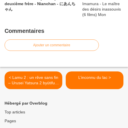
deuxième frère - Nianchan - にあんち
ゃん
Commentaires
Ajouter un commentaire
< Lamu 2 : un rêve sans fin
L’inconnu du lac >
– Urusei Yatsura 2 byūtifuru
dorīmā
Hébergé par Overblog
Top articles
Pages