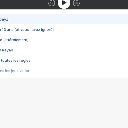
 DayZ
 a 13 ans (et vous l'avez ignoré)
e (littéralement)
im Rayan
 toutes les règles
s les jeux vidéo
us choquant de Rockstar ? - Le scandale BULLY
e plus moche de Steam
du RÊVE tourne au CAUCHEMAR
pendant 8 heures
it… à tort