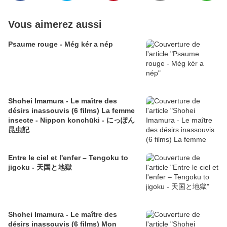
Vous aimerez aussi
Psaume rouge - Még kér a nép
Shohei Imamura - Le maître des
désirs inassouvis (6 films) La femme
insecte - Nippon konchūki - にっぽん
昆虫記
Entre le ciel et l'enfer – Tengoku to
jigoku - 天国と地獄
Shohei Imamura - Le maître des
désirs inassouvis (6 films) Mon