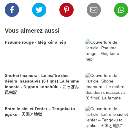
Vous aimerez aussi
Psaume rouge - Még kér a nép
Shohei Imamura - Le maître des
désirs inassouvis (6 films) La femme
insecte - Nippon konchūki - にっぽん
昆虫記
Entre le ciel et l'enfer – Tengoku to
jigoku - 天国と地獄