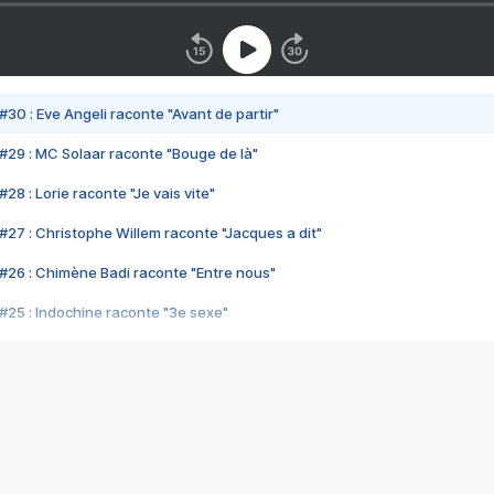
#30 : Eve Angeli raconte "Avant de partir"
#29 : MC Solaar raconte "Bouge de là"
28 : Lorie raconte "Je vais vite"
#27 : Christophe Willem raconte "Jacques a dit"
#26 : Chimène Badi raconte "Entre nous"
#25 : Indochine raconte "3e sexe"
#24 : Zaho raconte "C'est chelou"
#23 : Patrick Bruel raconte "Au café des délices"
#22 : Kyo raconte "Le chemin"
#21 : Nolwenn Leroy raconte "Cassé"