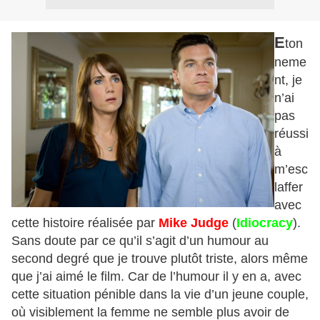
E
ton
neme
nt, je
n’ai
pas
réussi
à
m’esc
laffer
avec
cette histoire réalisée par
Mike Judge
(
Idiocracy
).
Sans doute par ce qu’il s’agit d’un humour au
second degré que je trouve plutôt triste, alors même
que j’ai aimé le film. Car de l’humour il y en a, avec
cette situation pénible dans la vie d’un jeune couple,
où visiblement la femme ne semble plus avoir de