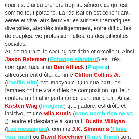
couilles. J’ai du prendre trop au sérieux ce qui est
somme tout potache. La réalisation est cependant,
aérée et vive, aux lieux variés sur des thématiques
diversifiés, abordés intelligemment, entre difficultés
de couples, vie professionnelles, ou des difficultés
sociales.
Au demeurant, le casting est riche et excellent. Ainsi
Jason Bateman
(
Echange standard
) est très
comique, face à un
Ben Affleck
(
Players
)
affreusement drôle, comme
Clifton Collins Jr.
(
Pacific Rim
) est impayable. Quelque part, les
femmes ont de vrais rôles de composition, qui leur
confère au final importante de part leur profil. Ainsi,
Kristen Wiig
(
Imogene
) que j’adore, est drôle et
incisive, et une
Mila Kunis
(
Sans Sarah rien ne va
!
) tendre et désolante à souhait.
Dustin Milligan
(
Les messagers
), comme
J.K. Simmons
(
I love
you, man
) ou
David Koechner
(
A guy thing
) sont