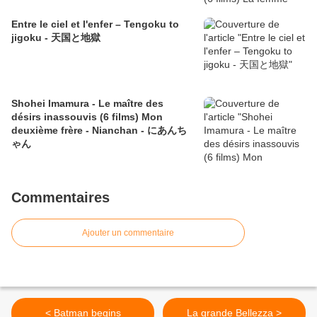
Entre le ciel et l'enfer – Tengoku to
jigoku - 天国と地獄
Shohei Imamura - Le maître des
désirs inassouvis (6 films) Mon
deuxième frère - Nianchan - にあんち
ゃん
Commentaires
Ajouter un commentaire
< Batman begins
La grande Bellezza >