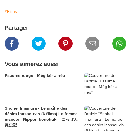
#Films
Partager
Vous aimerez aussi
Psaume rouge - Még kér a nép
Shohei Imamura - Le maître des
désirs inassouvis (6 films) La femme
insecte - Nippon konchūki - にっぽん
昆虫記