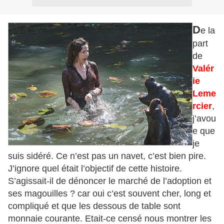
D
e la
part
de
Valér
ie
Leme
rcier
,
j’avou
e que
je
suis sidéré. Ce n’est pas un navet, c’est bien pire.
J’ignore quel était l’objectif de cette histoire.
S’agissait-il de dénoncer le marché de l’adoption et
ses magouilles ? car oui c’est souvent cher, long et
compliqué et que les dessous de table sont
monnaie courante. Etait-ce censé nous montrer les