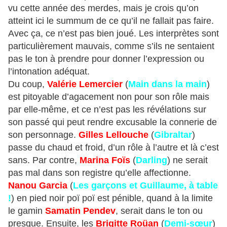
vu cette année des merdes, mais je crois qu’on
atteint ici le summum de ce qu’il ne fallait pas faire.
Avec ça, ce n’est pas bien joué. Les interprètes sont
particulièrement mauvais, comme s’ils ne sentaient
pas le ton à prendre pour donner l’expression ou
l’intonation adéquat.
Du coup,
Valérie Lemercier
(
Main dans la main
)
est pitoyable d’agacement non pour son rôle mais
par elle-même, et ce n’est pas les révélations sur
son passé qui peut rendre excusable la connerie de
son personnage.
Gilles Lellouche
(
Gibraltar
)
passe du chaud et froid, d’un rôle à l’autre et là c’est
sans. Par contre,
Marina Foïs
(
Darling
) ne serait
pas mal dans son registre qu’elle affectionne.
Nanou Garcia
(
Les garçons et Guillaume, à table
!
) en pied noir poï poï est pénible, quand à la limite
le gamin
Samatin Pendev
, serait dans le ton ou
presque. Ensuite, les
Brigitte Roüan
(
Demi-sœur
)