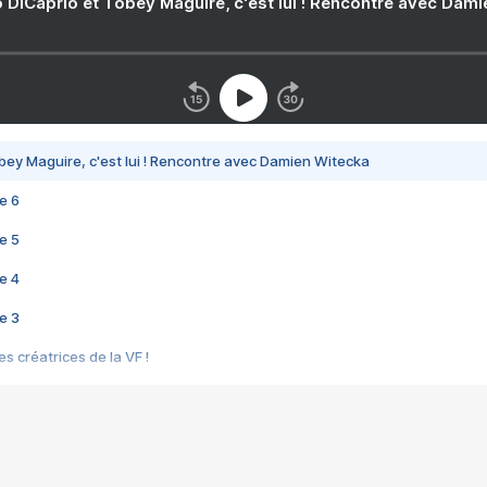
 DiCaprio et Tobey Maguire, c'est lui ! Rencontre avec Dam
bey Maguire, c'est lui ! Rencontre avec Damien Witecka
e 6
e 5
e 4
e 3
s créatrices de la VF !
e 2
e 1
e Mektoub My Love arrive enfin ! Rencontre avec Shaïn Boumedine et Sal