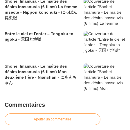
Shohei Imamura - Le maître des
désirs inassouvis (6 films) La femme
insecte - Nippon konchūki - にっぽん
昆虫記
Entre le ciel et l'enfer – Tengoku to
jigoku - 天国と地獄
Shohei Imamura - Le maître des
désirs inassouvis (6 films) Mon
deuxième frère - Nianchan - にあんち
ゃん
Commentaires
Ajouter un commentaire