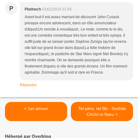
P
Platinoch
01/01/2014 21:05
Avant tout il est assez marrant de découvrir John Cusack
presque encore adolescent, dans un rôle annonciateur
d'&quot;Un monde à nous&quot;. Le reste, comme tu le dis,
est une comédie romantique très bon enfant et très sympa. Il
suffit juste de se laisser porter. Daphne Zuniga (qu'on reverra
vite fait sur grand écran dans &quot;La folle histoire de
l'espace&quot;, le pastiche de Star Wars signé Mel Brooks) s'y
montre charmante. On se demande pourquoi elle a
finalement disparu si vite des grands écrans. Un film vraiment
agréable. Dommage qu'il soit si rare en France.
Répondre
< 1er amour
Tel père, tel fils - Soshite
Chichi ni Naru >
Hébergé par Overblog