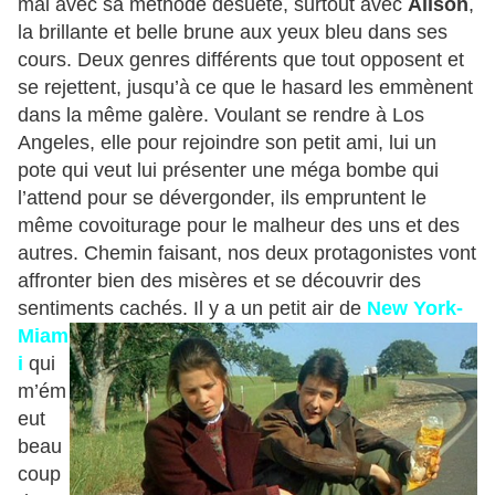
mal avec sa méthode désuète, surtout avec
Alison
,
la brillante et belle brune aux yeux bleu dans ses
cours. Deux genres différents que tout opposent et
se rejettent, jusqu’à ce que le hasard les emmènent
dans la même galère. Voulant se rendre à Los
Angeles, elle pour rejoindre son petit ami, lui un
pote qui veut lui présenter une méga bombe qui
l’attend pour se dévergonder, ils empruntent le
même covoiturage pour le malheur des uns et des
autres. Chemin faisant, nos deux protagonistes vont
affronter bien des misères et se découvrir des
sentiments cachés. Il y a un petit air de
New York-
Miam
i
qui
m’ém
eut
beau
coup