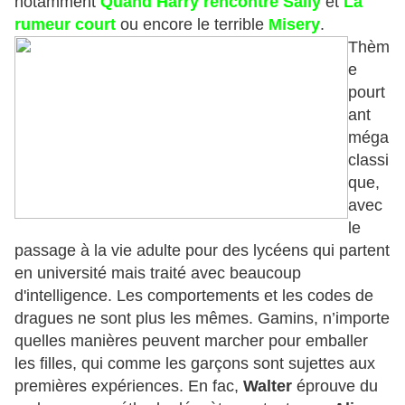
notamment
Qu
and
Harry rencontre Sally
et
La
rumeur court
ou encore le terrible
Misery
.
Thèm
e
pourt
ant
méga
classi
que,
avec
le
passage à la vie adulte pour des lycéens qui partent
en université mais traité avec beaucoup
d'intelligence. Les comportements et les codes de
dragues ne sont plus les mêmes. Gamins, n’importe
quelles manières peuvent marcher pour emballer
les filles, qui comme les garçons sont sujettes aux
premières expériences. En fac,
Walter
éprouve du