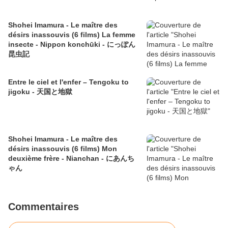
Shohei Imamura - Le maître des
désirs inassouvis (6 films) La femme
insecte - Nippon konchūki - にっぽん
昆虫記
Entre le ciel et l'enfer – Tengoku to
jigoku - 天国と地獄
Shohei Imamura - Le maître des
désirs inassouvis (6 films) Mon
deuxième frère - Nianchan - にあんち
ゃん
Commentaires