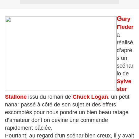
G
ary
Fleder
a
réalisé
d’aprè
s un
scénar
io de
Sylve
ster
Stallone
issu du roman de
Chuck Logan
, un petit
nanar passé à côté de son sujet et des effets
escomptés pour nous pondre un bien beau ratage
d’amateur dont on devine une commande
rapidement bâclée.
Pourtant, au regard d’un scénar bien creux, il y avait