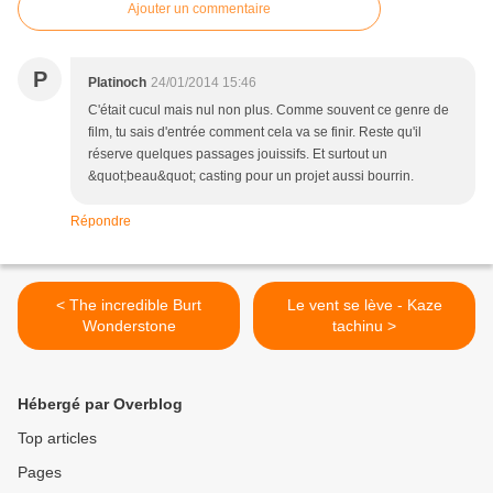
Ajouter un commentaire
P
Platinoch
24/01/2014 15:46
C'était cucul mais nul non plus. Comme souvent ce genre de
film, tu sais d'entrée comment cela va se finir. Reste qu'il
réserve quelques passages jouissifs. Et surtout un
&quot;beau&quot; casting pour un projet aussi bourrin.
Répondre
< The incredible Burt
Le vent se lève - Kaze
Wonderstone
tachinu >
Hébergé par Overblog
Top articles
Pages