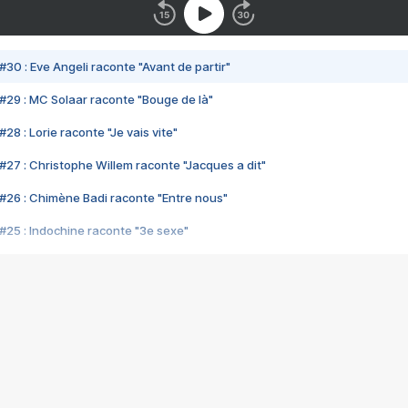
#30 : Eve Angeli raconte "Avant de partir"
#29 : MC Solaar raconte "Bouge de là"
28 : Lorie raconte "Je vais vite"
#27 : Christophe Willem raconte "Jacques a dit"
#26 : Chimène Badi raconte "Entre nous"
#25 : Indochine raconte "3e sexe"
#24 : Zaho raconte "C'est chelou"
#23 : Patrick Bruel raconte "Au café des délices"
#22 : Kyo raconte "Le chemin"
#21 : Nolwenn Leroy raconte "Cassé"
#20 : Patrick Hernandez raconte "Born to be alive"