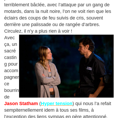
terriblement bâclée, avec l’attaque par un gang de
motards, dans la nuit noire, l’on ne voit rien que les
éclairs des coups de feu suivis de cris, souvent
derrière une palissade ou de rangée d’arbres.
Circulez, il n’y a plus rien à voir !
Avec
ça, un
sacré
castin
g pour
accom
pagner
ce
bourrin
de
Jason Statham
(
Hyper tension
) qui nous l’a refait
sempiternellement idem à tous ses films, à
l’exception des liens sympas en père attentionné.