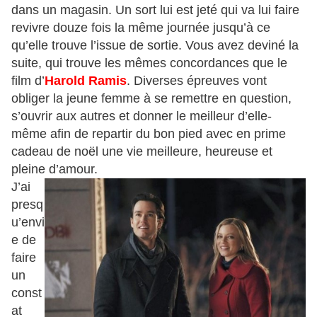
dans un magasin. Un sort lui est jeté qui va lui faire
revivre douze fois la même journée jusqu’à ce
qu’elle trouve l’issue de sortie. Vous avez deviné la
suite, qui trouve les mêmes concordances que le
film d’
Harold Ramis
. Diverses épreuves vont
obliger la jeune femme à se remettre en question,
s’ouvrir aux autres et donner le meilleur d’elle-
même afin de repartir du bon pied avec en prime
cadeau de noël une vie meilleure, heureuse et
pleine d’amour.
J’ai
presq
u’envi
e de
faire
un
const
at