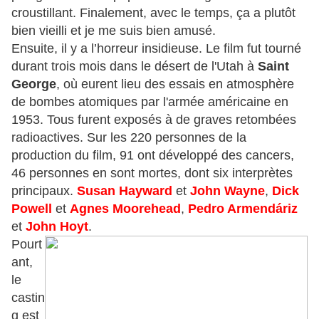
croustillant. Finalement, avec le temps, ça a plutôt
bien vieilli et je me suis bien amusé.
Ensuite, il y a l’horreur insidieuse. Le film fut tourné
durant trois mois dans le désert de l'Utah à
Saint
George
, où eurent lieu des essais en atmosphère
de bombes atomiques par l'armée américaine en
1953. Tous furent exposés à de graves retombées
radioactives. Sur les 220 personnes de la
production du film, 91 ont développé des cancers,
46 personnes en sont mortes, dont six interprètes
principaux.
Susan Hayward
et
John Wayne
,
Dick
Powell
et
Agnes Moorehead
,
Pedro Armendáriz
et
John Hoyt
.
Pourt
ant,
le
castin
g est