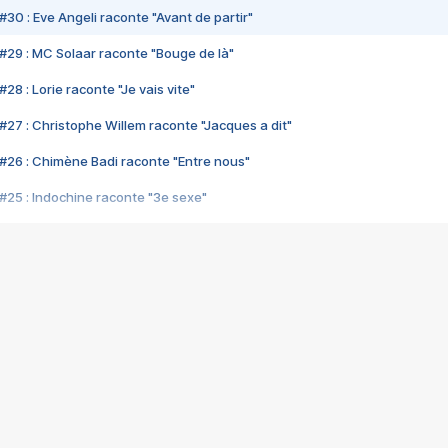
#30 : Eve Angeli raconte "Avant de partir"
#29 : MC Solaar raconte "Bouge de là"
28 : Lorie raconte "Je vais vite"
#27 : Christophe Willem raconte "Jacques a dit"
#26 : Chimène Badi raconte "Entre nous"
#25 : Indochine raconte "3e sexe"
#24 : Zaho raconte "C'est chelou"
#23 : Patrick Bruel raconte "Au café des délices"
#22 : Kyo raconte "Le chemin"
#21 : Nolwenn Leroy raconte "Cassé"
#20 : Patrick Hernandez raconte "Born to be alive"
#19 : Lorie raconte "Près de moi"