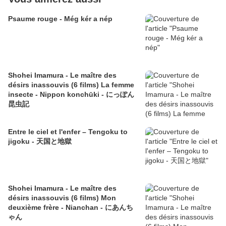
Psaume rouge - Még kér a nép
Shohei Imamura - Le maître des
désirs inassouvis (6 films) La femme
insecte - Nippon konchūki - にっぽん
昆虫記
Entre le ciel et l'enfer – Tengoku to
jigoku - 天国と地獄
Shohei Imamura - Le maître des
désirs inassouvis (6 films) Mon
deuxième frère - Nianchan - にあんち
ゃん