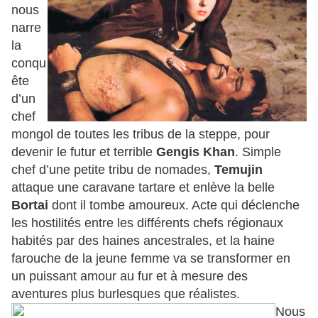
nous
narre
la
conqu
ête
d’un
chef
mongol de toutes les tribus de la steppe, pour
devenir le futur et terrible
Gengis Khan
. Simple
chef d’une petite tribu de nomades,
Temujin
attaque une caravane tartare et enlève la belle
Bortai
dont il tombe amoureux. Acte qui déclenche
les hostilités entre les différents chefs régionaux
habités par des haines ancestrales, et la haine
farouche de la jeune femme va se transformer en
un puissant amour au fur et à mesure des
aventures plus burlesques que réalistes.
Nous