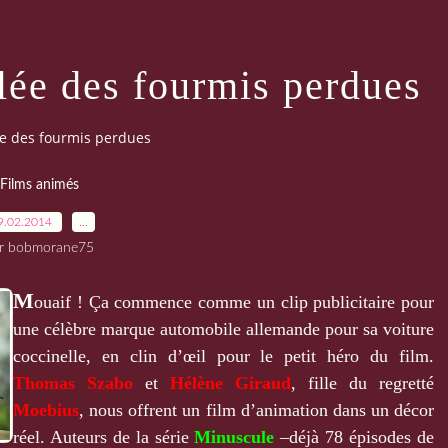
lée des fourmis perdues
ée des fourmis perdues
Films animés
9.02.2014
…
r bobmorane75
M
ouaif ! Ça commence comme un clip publicitaire pour
une célèbre marque automobile allemande pour sa voiture
coccinelle, en clin d’œil pour le petit héro du film.
Thomas Szabo
et
Hélène Giraud
, fille du regretté
Moebius
, nous offrent un film d’animation dans un décor
réel. Auteurs de la série
Minuscule
–déjà 78 épisodes de