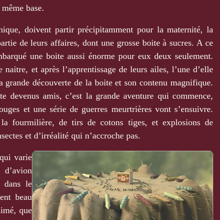
la même base.
ique, doivent partir précipitamment pour la maternité, la
rtie de leurs affaires, dont une grosse boite à sucres. A ce
mbarqué une boite aussi énorme pour eux deux seulement.
 naitre, et après l’apprentissage de leurs ailes, l’une d’elle
 la grande découverte de la boite et son contenu magnifique.
ite devenus amis, c’est la grande aventure qui commence,
ouges et une série de guerres meurtrières vont s’ensuivre.
 la fourmilière, de tirs de cotons tiges, et explosions de
ectes et d’irréalité qui n’accroche pas.
qui varie
 d’avion
n dans le
ment beau
nimé, que