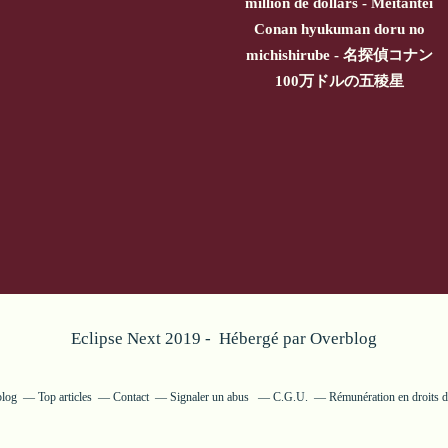
million de dollars - Meitantei
Conan hyukuman doru no
michishirube - 名探偵コナン
100万ドルの五稜星
Eclipse Next 2019 - Hébergé par
Overblog
blog
Top articles
Contact
Signaler un abus
C.G.U.
Rémunération en droits d