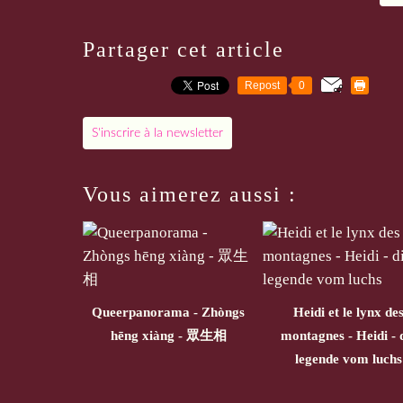
Partager cet article
Repost
0
S'inscrire à la newsletter
Vous aimerez aussi :
Queerpanorama - Zhòngs
Heidi et le lynx de
hēng xiàng - 眾生相
montagnes - Heidi - 
legende vom luchs