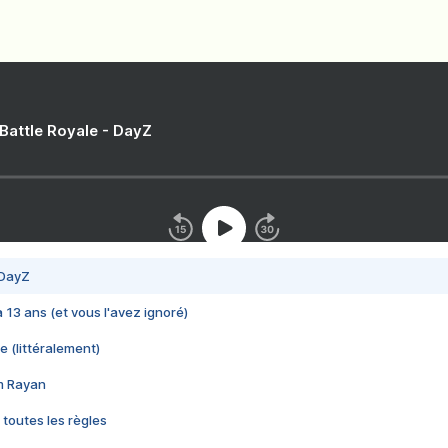
 Battle Royale - DayZ
 DayZ
 a 13 ans (et vous l'avez ignoré)
e (littéralement)
im Rayan
 toutes les règles