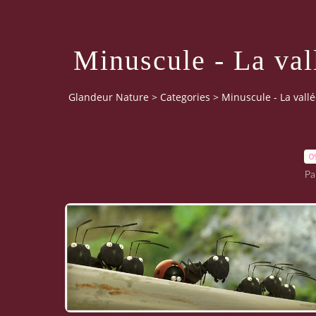
Minuscule - La val
Glandeur Nature
>
Categories
>
Minuscule - La vall
0
Pa