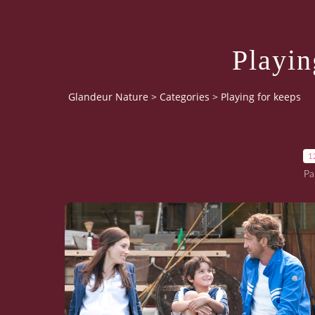
Playin
Glandeur Nature
>
Categories
>
Playing for keeps
1
Pa