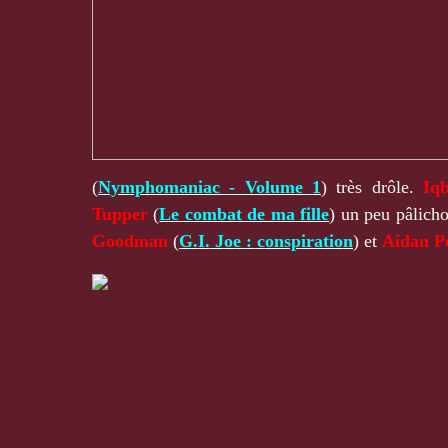
(
Nymphomaniac - Volume 1
) très drôle.
Iq
Tupper
(
Le combat de ma fille
) un peu pâlich
Goodman
(
G.I. Joe : conspiration
) et
Aidan P