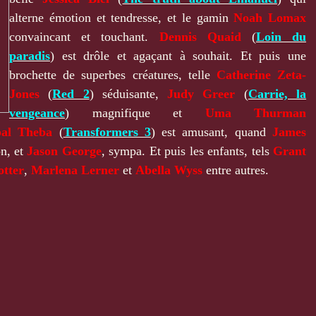
alterne émotion et tendresse, et le gamin
Noah Lomax
convaincant et touchant.
Dennis Quaid
(
Loin du
paradis
) est drôle et agaçant à souhait. Et puis une
brochette de superbes créatures, telle
Catherine Zeta-
Jones
(
Red 2
) séduisante,
Judy Greer
(
Carrie, la
vengeance
) magnifique et
Uma Thurman
bal Theba
(
Transformers 3
) est amusant, quand
James
on, et
Jason George
, sympa. Et puis les enfants, tels
Grant
otter
,
Marlena Lerner
et
Abella Wyss
entre autres.