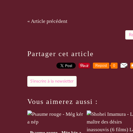
« Article précédent
Re
Partager cet article
Repost
0
S'inscrire à la newsletter
Vous aimerez aussi :
Psaume rouge - Még kér a