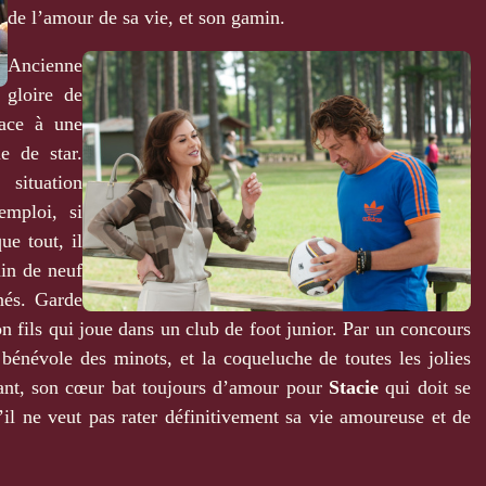
de l’amour de sa vie, et son gamin.
Ancienne
gloire de
face à une
e de star.
situation
emploi, si
ue tout, il
in de neuf
nés. Garde
n fils qui joue dans un club de foot junior. Par un concours
 bénévole des minots, et la coqueluche de toutes les jolies
nt, son cœur bat toujours d’amour pour
Stacie
qui doit se
il ne veut pas rater définitivement sa vie amoureuse et de