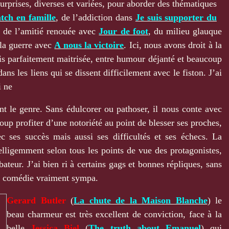
urprises, diverses et variées, pour aborder des thématiques
tch en famille
, de l’addiction dans
Je suis supporter du
, de l’amitié renouée avec
Jour de foot
, du milieu glauque
 la guerre avec
A nous la victoire
. Ici, nous avons droit à la
is parfaitement maitrisée, entre humour déjanté et beaucoup
s les liens qui se dissent difficilement avec le fiston. J’ai
i ne
t le genre. Sans édulcorer ou pathoser, il nous conte avec
oup profiter d’une notoriété au point de blesser ses proches,
ec ses succès mais aussi ses difficultés et ses échecs. La
elligemment selon tous les points de vue des protagonistes,
ateur. J’ai bien ri à certains gags et bonnes répliques, sans
ne comédie vraiment sympa.
Gerard Butler
(
La chute de la Maison Blanche
) le
beau charmeur est très excellent de conviction, face à la
belle
Jessica Biel
(
The truth about Emanuel
) qui