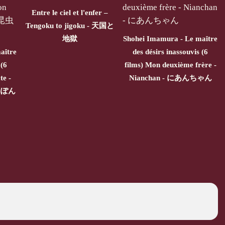
Entre le ciel et l'enfer –
Tengoku to jigoku - 天国と
地獄
Shohei Imamura - Le maître
aître
des désirs inassouvis (6
 (6
films) Mon deuxième frère -
te -
Nianchan - にあんちゃん
にっぽん