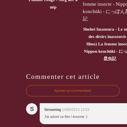
nép
Shohei Imamura - Le m
des désirs inassouvis
films) La femme insec
Nippon konchūki - 
昆虫記
Commenter cet article
Ajouter un commentaire
S
Streaming
14/05/2014 13:53
J'ai adoré ce film ! énorme :)