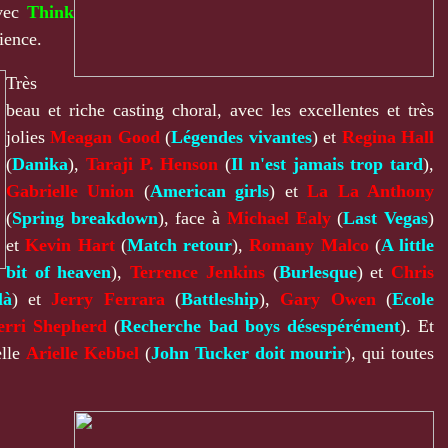
avec
Think
ience.
Très
beau et riche casting choral, avec les excellentes et très
jolies
Meagan Good
(
Légendes vivantes
) et
Regina Hall
(
Danika
),
Taraji P. Henson
(
Il n'est jamais trop tard
),
Gabrielle Union
(
American girls
) et
La La Anthony
(
Spring breakdown
), face à
Michael Ealy
(
Last Vegas
)
et
Kevin Hart
(
Match retour
),
Romany Malco
(
A little
bit of heaven
),
Terrence Jenkins
(
Burlesque
) et
Chris
là
) et
Jerry Ferrara
(
Battleship
),
Gary Owen
(
Ecole
erri Shepherd
(
Recherche bad boys désespérément
). Et
elle
Arielle Kebbel
(
John Tucker doit mourir
), qui toutes