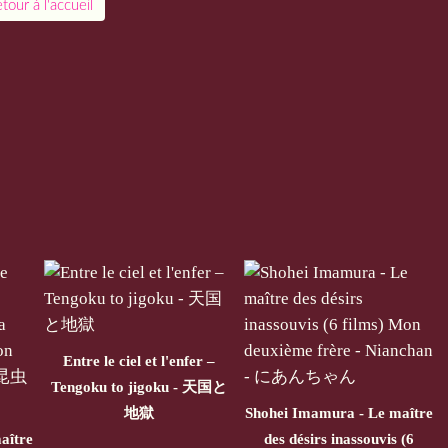
tour à l'accueil
Entre le ciel et l'enfer –
Tengoku to jigoku - 天国と
地獄
Shohei Imamura - Le maître
aître
des désirs inassouvis (6