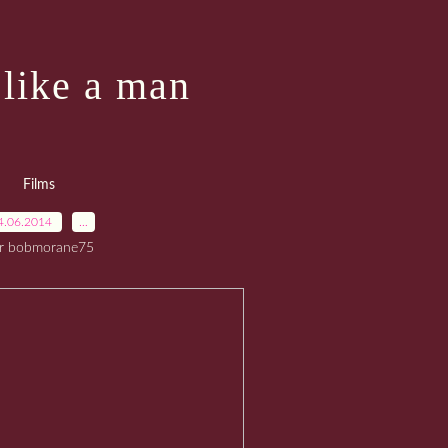
 like a man
Films
4.06.2014
…
r bobmorane75