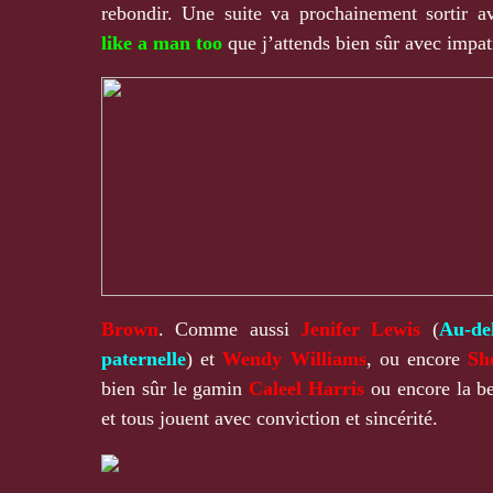
rebondir. Une suite va prochainement sortir 
like a man too
que j’attends bien sûr avec impat
Brown
. Comme aussi
Jenifer Lewis
(
Au-de
paternelle
) et
Wendy Williams
, ou encore
Sh
bien sûr le gamin
Caleel Harris
ou encore la b
et tous jouent avec conviction et sincérité.