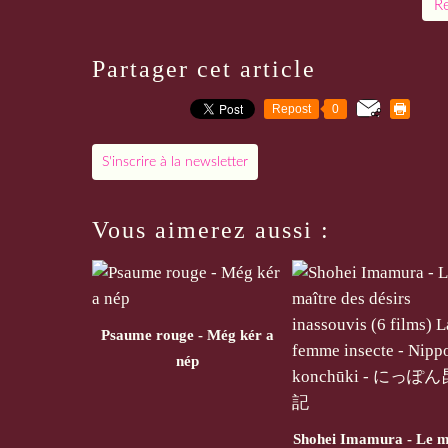
Re
Partager cet article
Repost
0
S'inscrire à la newsletter
Vous aimerez aussi :
Psaume rouge - Még kér a
nép
Shohei Imamura - Le m