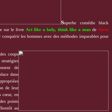
S
uperbe comédie black
e sur le livre
Act like a lady, think like a man
de
Steve
r conquérir les hommes avec des méthodes imparables pour
 des coups
 stratégies
ennent de
place dans
ppropriées
on de leur
s cœur, en
des points
Bientôt au