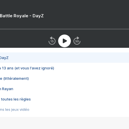
 Battle Royale - DayZ
 DayZ
 a 13 ans (et vous l'avez ignoré)
e (littéralement)
im Rayan
 toutes les règles
s les jeux vidéo
us choquant de Rockstar ? - Le scandale BULLY