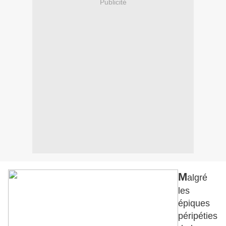
Publicité
M
algré
les
épiques
péripéties