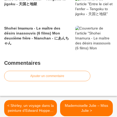
jigoku - 天国と地獄
Shohei Imamura - Le maître des
désirs inassouvis (6 films) Mon
deuxième frère - Nianchan - にあんち
ゃん
Commentaires
Ajouter un commentaire
< Shirley, un voyage dans la
Mademoiselle Julie – Miss
peinture d'Edward Hopper -
Julie >
Shirley: visions of reality