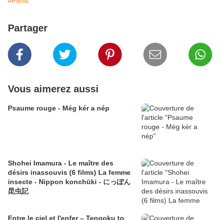
#Films
Partager
Vous aimerez aussi
Psaume rouge - Még kér a nép
Shohei Imamura - Le maître des
désirs inassouvis (6 films) La femme
insecte - Nippon konchūki - にっぽん
昆虫記
Entre le ciel et l'enfer – Tengoku to