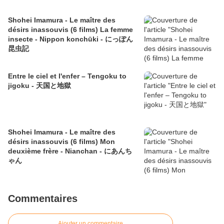
Shohei Imamura - Le maître des
désirs inassouvis (6 films) La femme
insecte - Nippon konchūki - にっぽん
昆虫記
Entre le ciel et l'enfer – Tengoku to
jigoku - 天国と地獄
Shohei Imamura - Le maître des
désirs inassouvis (6 films) Mon
deuxième frère - Nianchan - にあんち
ゃん
Commentaires
Ajouter un commentaire