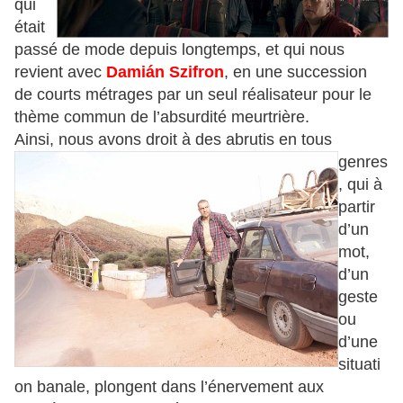
qui
était
passé de mode depuis longtemps, et qui nous
revient avec
Damián Szifron
, en une succession
de courts métrages par un seul réalisateur pour le
thème commun de l’absurdité meurtrière.
Ainsi, nous avo
ns droit à des abrutis en tous
genres
, qui à
partir
d’un
mot,
d’un
geste
ou
d’une
situati
on banale, plongent dans l’énervement aux