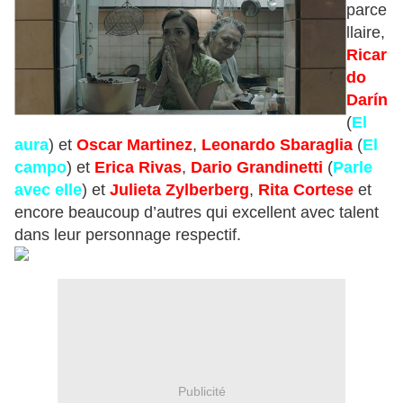
parce
llaire,
Ricar
do
Darín
(
El
aura
) et
Oscar Martinez
,
Leonardo Sbaraglia
(
El
campo
) et
Erica Rivas
,
Dario Grandinetti
(
Parle
avec elle
) et
Julieta Zylberberg
,
Rita Cortese
et
encore beaucoup d’autres qui excellent avec talent
dans leur personnage respectif.
Publicité