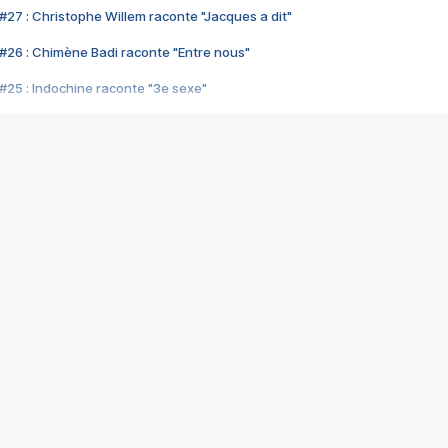
#27 : Christophe Willem raconte "Jacques a dit"
#26 : Chimène Badi raconte "Entre nous"
#25 : Indochine raconte "3e sexe"
#24 : Zaho raconte "C'est chelou"
#23 : Patrick Bruel raconte "Au café des délices"
#22 : Kyo raconte "Le chemin"
#21 : Nolwenn Leroy raconte "Cassé"
#20 : Patrick Hernandez raconte "Born to be alive"
#19 : Lorie raconte "Près de moi"
#18 : Michael Jones raconte "A nos actes manqués" (avec Jean-Jacque
#17 : Khaled raconte "Aïcha"
#16 : Corneille raconte "Parce qu'on vient de loin"