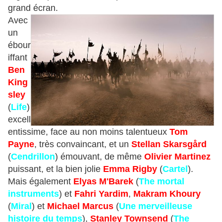
grand écran.
Avec
un
ébour
iffant
Ben
King
sley
(
Life
)
excell
entissime, face au non moins talentueux
Tom
Payne
, très convaincant, et un
Stellan Skarsgård
(
Cendrillon
) émouvant, de même
Olivier Martinez
puissant, et la bien jolie
Emma Rigby
(
Cartel
).
Mais également
Elyas M'Barek
(
The mortal
instruments
) et
Fahri Yardim
,
Makram Khoury
(
Miral
) et
Michael Marcus
(
Une merveilleuse
histoire du temps
),
Stanley Townsend
(
The