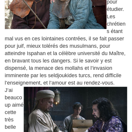
pour
étudier.
Les
chrétien
s étant
mal vus en ces lointaines contrées, il se fait passer
pour juif, mieux tolérés des musulmans, pour
atteindre Ispahan et la célèbre université du Maître,
en bravant tous les dangers. Si le savoir y est
dispensé, la menace des mollahs et l’invasion
imminente par les seldjoukides turcs, rend difficile
l’enseignement, et l’amour est au rendez-vous.
J’ai
beauco
up aimé
cette
très
belle