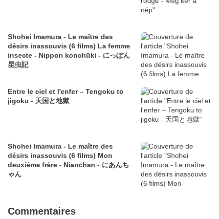
Shohei Imamura - Le maître des
désirs inassouvis (6 films) La femme
insecte - Nippon konchūki - にっぽん
昆虫記
Entre le ciel et l'enfer – Tengoku to
jigoku - 天国と地獄
Shohei Imamura - Le maître des
désirs inassouvis (6 films) Mon
deuxième frère - Nianchan - にあんち
ゃん
Commentaires