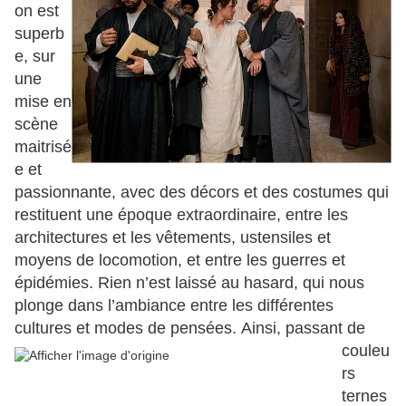
on est
superb
e, sur
une
mise en
scène
maitrisé
e et
passionnante, avec des décors et des costumes qui
restituent une époque extraordinaire, entre les
architectures et les vêtements, ustensiles et
moyens de locomotion, et entre les guerres et
épidémies. Rien n’est laissé au hasard, qui nous
plonge dans l’ambiance entre les différentes
cultures et modes de pensées.
Ainsi, passant de
couleu
rs
ternes