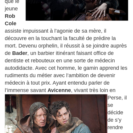
que le
jeune
Rob
Cole
assiste impuissant à l’agonie de sa mère, il
découvre en la touchant la faculté de prédire la
mort. Devenu orphelin, il réussit à se joindre auprès
de
Bader
, un barbier itinérant faisant office de
dentiste et rebouteux en une sorte de médecin
autodidacte. Avec cet homme, le gamin apprend les
rudiments du métier avec l’ambition de devenir
médecin à tout prix. Ayant entendu parler de
l’immense savant
Avicenne
, vivant très loin en
Perse, il
se
décide
de s’y
rendre