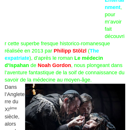
Entertai
nment
,
pour
m’avoir
fait
découvri
r cette superbe fresque historico-romanesque
réalisée en 2013 par
Philipp Stölzl
(
The
expatriate
), d’après le roman
Le médecin
d’Ispahan
de
Noah Gordon
, nous plongeant dans
l’aventure fantastique de la soif de connaissance du
savoir de la médecine au moyen-âge.
Dans
l’Anglete
rre du
ème
XI
siècle,
alors