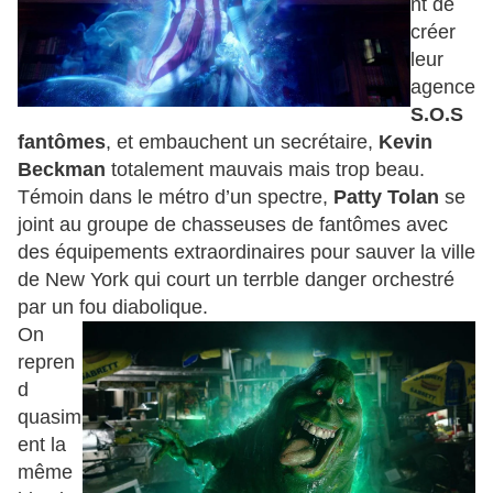
nt de
créer
leur
agence
S.O.S
fantômes
, et embauchent un secrétaire,
Kevin
Beckman
totalement mauvais mais trop beau.
Témoin dans le métro d’un spectre,
Patty Tolan
se
joint au groupe de chasseuses de fantômes avec
des équipements extraordinaires pour sauver la ville
de New York qui court un terrble danger orchestré
par un fou diabolique.
On
repren
d
quasim
ent la
même