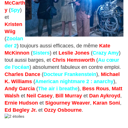
McCarth
y
(
Spy
)
et
Kristen
Wiig
(
Zoolan
der 2
) toujours aussi efficaces, de même
Kate
McKinnon
(
Sisters
) et
Leslie Jones
(
Crazy Amy
)
tout aussi barges, et
Chris Hemsworth
(
Au cœur
de l'océan
) absolument fabuleux en contre emploi.
Charles Dance
(
Docteur Frankenstein
),
Michael
K. Williams
(
American nightmare 2 : anarchy
),
Andy Garcia
(
The air i breathe
),
Bess Rous
,
Matt
Walsh
et
Neil Casey
,
Bill Murray
et
Dan Aykroyd
,
Ernie Hudson
et
Sigourney Weaver
,
Karan Soni
,
Ed Begley Jr.
et
Ozzy Osbourne
.