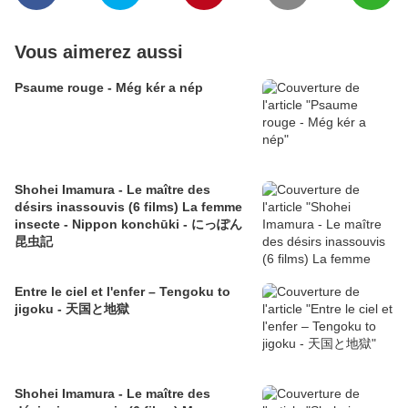
Vous aimerez aussi
Psaume rouge - Még kér a nép
Shohei Imamura - Le maître des
désirs inassouvis (6 films) La femme
insecte - Nippon konchūki - にっぽん
昆虫記
Entre le ciel et l'enfer – Tengoku to
jigoku - 天国と地獄
Shohei Imamura - Le maître des