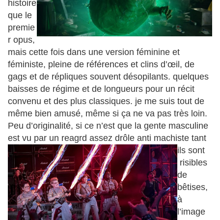
histoire
que le
premie
r opus,
mais cette fois dans une version féminine et
féministe, pleine de références et clins d’œil, de
gags et de répliques souvent désopilants. quelques
baisses de régime et de longueurs pour un récit
convenu et des plus classiques. je me suis tout de
même bien amusé, même si ça ne va pas très loin.
Peu d’originalité, si ce n’est que la gente masculine
est vu par un reagrd assez drôle anti
machiste tant
ils sont
risibles
de
bêtises,
à
l’image