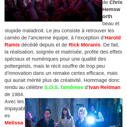
de
Chris
Hemsw
orth
beau et
stupide maladroit. Le jeu consiste à retrouver les
caméo de l’ancienne équipe, à l’exception d’
Harold
Ramis
décédé depuis et de
Rick Moranis
. De fait,
la réalisation, soignée et maitrisée, profite des effets
spéciaux et numériques pour une qualité des
poltergeists, mais le récit souffre de trop peu
d’innovation dans un remake certes efficace, mais
qui aurait mérité plus de créativité. Hommage donc
rendu au célèbre
S.O.S. fantômes
d’
Ivan Reitman
de 1984.
Avec les
impayabl
es
Melissa