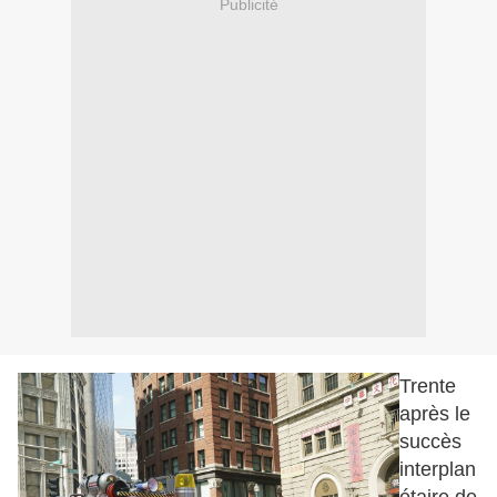
Publicité
Trente
après le
succès
interplan