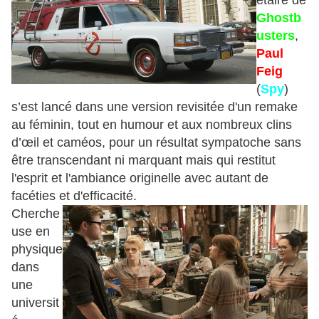
étaire de
Ghostb
usters
,
Paul
Feig
(
Spy
)
s’est lancé dans une version revisitée d'un remake
au féminin, tout en humour et aux nombreux clins
d’œil et caméos, pour un résultat sympatoche sans
être transcendant ni marquant mais qui restitut
l'esprit et l'ambiance originelle avec autant de
facéties et d'efficacité.
Cherche
use en
physique
dans
une
universit