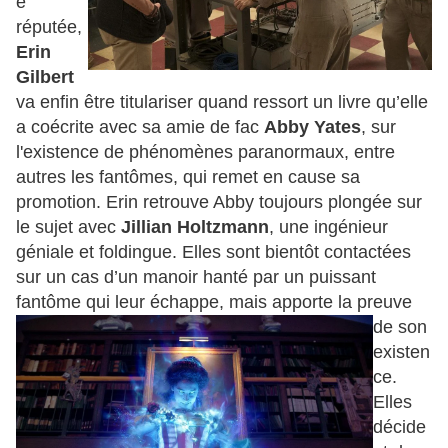
é
réputée,
Erin
Gilbert
va enfin être titulariser quand ressort un livre qu’elle
a coécrite avec sa amie de fac
Abby Yates
, sur
l'existence de phénomènes paranormaux, entre
autres les fantômes, qui remet en cause sa
promotion. Erin retrouve Abby toujours plongée sur
le sujet avec
Jillian Holtzmann
, une ingénieur
géniale et foldingue. Elles sont bientôt contactées
sur un cas d’un manoir hanté par un puissant
fantôme qui leur
échappe, mais apporte la preuve
de son
existen
ce.
Elles
décide