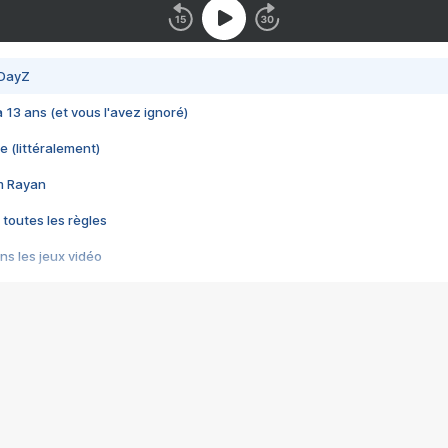
 DayZ
 a 13 ans (et vous l'avez ignoré)
e (littéralement)
im Rayan
 toutes les règles
s les jeux vidéo
us choquant de Rockstar ? - Le scandale BULLY
e plus moche de Steam
du RÊVE tourne au CAUCHEMAR
pendant 8 heures
it… à tort