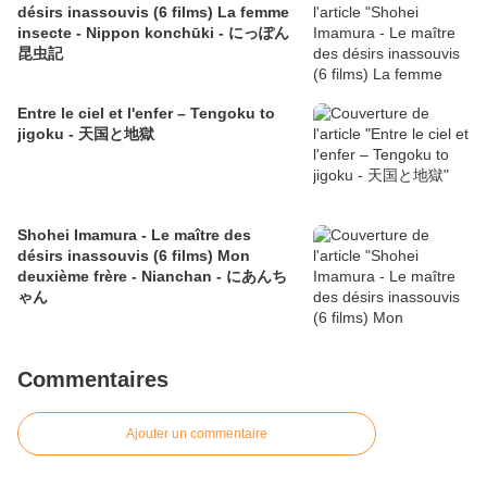
désirs inassouvis (6 films) La femme
insecte - Nippon konchūki - にっぽん
昆虫記
Entre le ciel et l'enfer – Tengoku to
jigoku - 天国と地獄
Shohei Imamura - Le maître des
désirs inassouvis (6 films) Mon
deuxième frère - Nianchan - にあんち
ゃん
Commentaires
Ajouter un commentaire