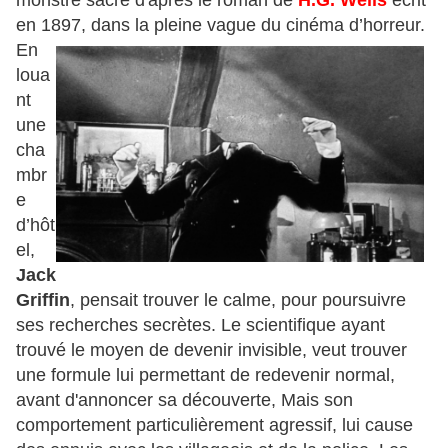
monstre sacré d'après le roman de
H.G. Wells
écrit
en 1897, dans la pleine vague du cinéma d’horreur.
En
loua
nt
une
cha
mbr
e
d’hôt
el,
Jack
Griffin
, pensait trouver le calme, pour poursuivre
ses recherches secrètes. Le scientifique ayant
trouvé le moyen de devenir invisible, veut trouver
une formule lui permettant de redevenir normal,
avant d'annoncer sa découverte, Mais son
comportement particulièrement agressif, lui cause