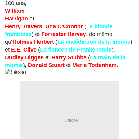
100 ans,
William
Harrigan
et
Henry Travers
,
Una O'Connor
(
La blonde
framboise
) et
Forrester Harvey
, de même
qu’
Holmes Herbert
(
La malédiction de la momie
)
et
E.E. Clive
(
La fiancée de Frankenstein
),
Dudley Digges
et
Harry Stubbs
(
La main de la
momie
),
Donald Stuart
et
Merle Tottenham
.
Publicité