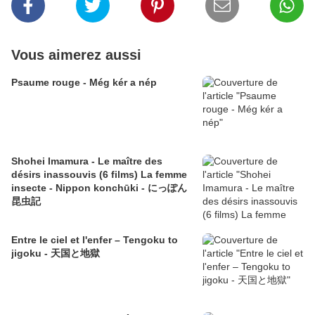
Vous aimerez aussi
Psaume rouge - Még kér a nép
Shohei Imamura - Le maître des
désirs inassouvis (6 films) La femme
insecte - Nippon konchūki - にっぽん
昆虫記
Entre le ciel et l'enfer – Tengoku to
jigoku - 天国と地獄