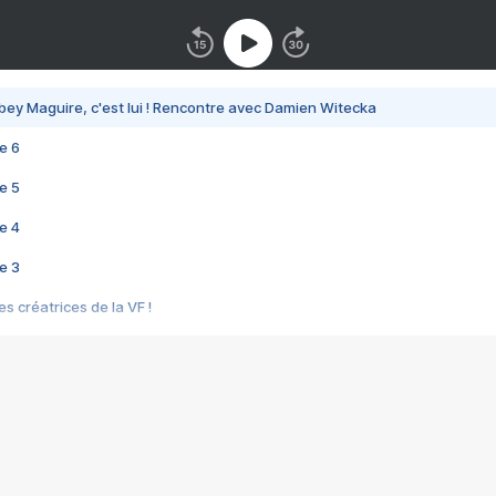
bey Maguire, c'est lui ! Rencontre avec Damien Witecka
e 6
e 5
e 4
e 3
s créatrices de la VF !
e 2
e 1
e Mektoub My Love arrive enfin ! Rencontre avec Shaïn Boumedine et Sal
i : après Toni en famille