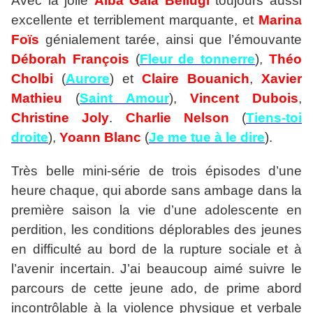
Avec la jolie
Alba Gaïa Bellugi
toujours aussi
excellente et terriblement marquante, et
Marina
Foïs
génialement tarée, ainsi que l’émouvante
Déborah François
(
Fleur de tonnerre
),
Théo
Cholbi
(
Aurore
) et
Claire Bouanich
,
Xavier
Mathieu
(
Saint Amour
),
Vincent Dubois
,
Christine Joly
.
Charlie Nelson
(
Tiens-toi
droite
),
Yoann Blanc
(
Je me tue à le dire
).
Très belle mini-série de trois épisodes d’une
heure chaque, qui aborde sans ambage dans la
première saison la vie d’une adolescente en
perdition, les conditions déplorables des jeunes
en difficulté au bord de la rupture sociale et à
l’avenir incertain. J’ai beaucoup aimé suivre le
parcours de cette jeune ado, de prime abord
incontrôlable à la violence physique et verbale