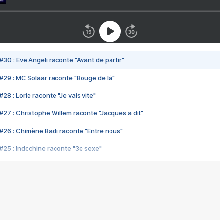
#30 : Eve Angeli raconte "Avant de partir"
#29 : MC Solaar raconte "Bouge de là"
28 : Lorie raconte "Je vais vite"
#27 : Christophe Willem raconte "Jacques a dit"
#26 : Chimène Badi raconte "Entre nous"
#25 : Indochine raconte "3e sexe"
#24 : Zaho raconte "C'est chelou"
#23 : Patrick Bruel raconte "Au café des délices"
#22 : Kyo raconte "Le chemin"
#21 : Nolwenn Leroy raconte "Cassé"