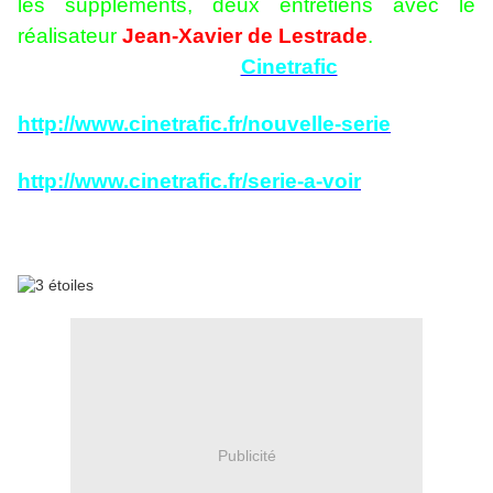
les suppléments, deux entretiens avec le
réalisateur
Jean-Xavier de Lestrade
.
Un très grand merci à
Cinetrafic
, dont on peut
retrouver les nouvelles séries
http://www.cinetrafic.fr/nouvelle-serie
ainsi
que les séries à voir
http://www.cinetrafic.fr/serie-a-voir
, et à ses
partenaires pour toutes ces belles découvertes
et émotions.
Publicité