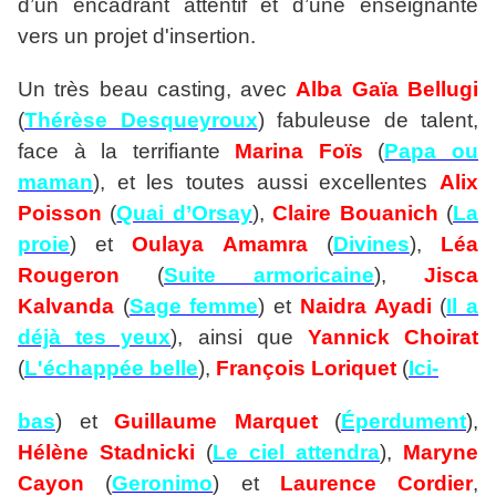
d’un encadrant attentif et d’une enseignante
vers un projet d'insertion.
Un très beau casting, avec
Alba Gaïa Bellugi
(
Thérèse Desqueyroux
) fabuleuse de talent,
face à la terrifiante
Marina Foïs
(
Papa ou
maman
), et les toutes aussi excellentes
Alix
Poisson
(
Quai d’Orsay
),
Claire Bouanich
(
La
proie
) et
Oulaya Amamra
(
Divines
),
Léa
Rougeron
(
Suite armoricaine
),
Jisca
Kalvanda
(
Sage femme
) et
Naidra Ayadi
(
Il a
déjà tes yeux
), ainsi que
Yannick Choirat
(
L'échappée belle
),
François Loriquet
(
Ici-
bas
) et
Guillaume Marquet
(
Éperdument
),
Hélène Stadnicki
(
Le ciel attendra
),
Maryne
Cayon
(
Geronimo
) et
Laurence Cordier
,