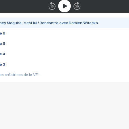
bey Maguire, c'est lui ! Rencontre avec Damien Witecka
e 6
e 5
e 4
e 3
s créatrices de la VF !
e 2
e 1
e Mektoub My Love arrive enfin ! Rencontre avec Shaïn Boumedine et Sal
i : après Toni en famille
elle réalise le bouleversant Dites lui que je l'aime