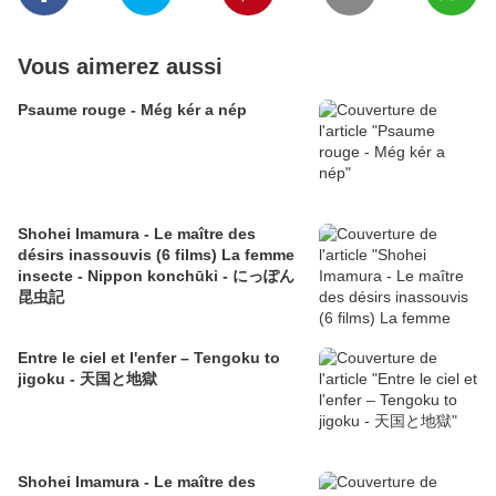
Vous aimerez aussi
Psaume rouge - Még kér a nép
Shohei Imamura - Le maître des
désirs inassouvis (6 films) La femme
insecte - Nippon konchūki - にっぽん
昆虫記
Entre le ciel et l'enfer – Tengoku to
jigoku - 天国と地獄
Shohei Imamura - Le maître des