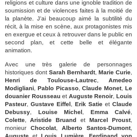
religions et culture dans une ignoble tradition de
soumission et de violences faites à la moitié de
la planète. J’ai beaucoup aimé la subtilité du
récit, à la mise en scène, aux protagonistes mis
en
exergue
et ceux à retrouver dans le public en
second plan, et cette belle et élégante
animation.
Avec une très galerie de personnages
historiques dont
Sarah Bernhardt
,
Marie Curie
,
Henri de Toulouse-Lautrec
,
Amedeo
Modigliani
,
Pablo Picasso
,
Claude Monet
,
Le
douanier Rousseau
et
Auguste Renoir
,
Louis
Pasteur
,
Gustave Eiffel
,
Erik Satie
et
Claude
Debussy
,
Louise Michel
,
Emma Calvé
,
Colette
,
Aristide Bruand
et
Marcel Proust
,
monieur
Chocolat
,
Alberto Santos-Dumont
,
Auguste
et
Louis Lumière
,
Ferdinand von