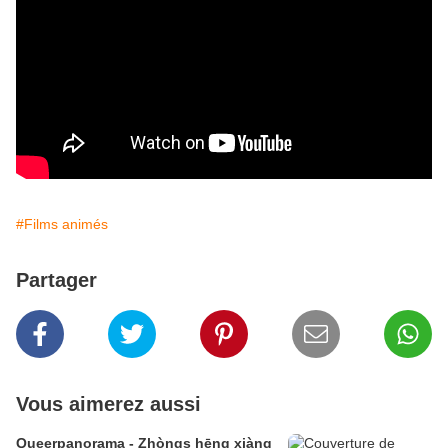
#Films animés
Partager
Vous aimerez aussi
Queerpanorama - Zhòngs hēng xiàng