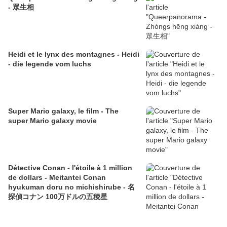
- 眾生相
Heidi et le lynx des montagnes - Heidi
- die legende vom luchs
Super Mario galaxy, le film - The
super Mario galaxy movie
Détective Conan - l'étoile à 1 million
de dollars - Meitantei Conan
hyukuman doru no michishirube - 名
探偵コナン 100万ドルの五稜星