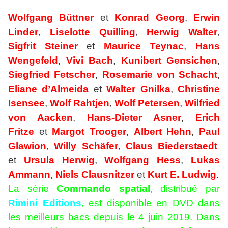
Wolfgang Büttner
et
Konrad Georg
,
Erwin
Linder
,
Liselotte Quilling
,
Herwig Walter
,
Sigfrit Steiner
et
Maurice Teynac
,
Hans
Wengefeld
,
Vivi Bach
,
Kunibert Gensichen
,
Siegfried Fetscher
,
Rosemarie von Schacht
,
Eliane d’Almeida
et
Walter Gnilka
,
Christine
Isensee
,
Wolf Rahtjen
,
Wolf Petersen
,
Wilfried
von Aacken
,
Hans-Dieter Asner
,
Erich
Fritze
et
Margot Trooger
,
Albert Hehn
,
Paul
Glawion
,
Willy Schäfer
,
Claus Biederstaedt
et
Ursula Herwig
,
Wolfgang Hess
,
Lukas
Ammann
,
Niels Clausnitzer
et
Kurt E. Ludwig
.
La série
Commando spatial
, distribué par
Rimini Editions
, est disponible en DVD dans
les meilleurs bacs depuis le 4 juin 2019. Dans