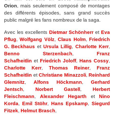
Orion
, mais seulement composé de montages
des différents épisodes, sans grand succès
public malgré les fans nombreux de la saga.
Avec les excellents
Dietmar Schönherr
et
Eva
Pflug
,
Wolfgang Völz
,
Claus Holm
,
Friedrich
G. Beckhaus
et
Ursula Lillig
,
Charlotte Kerr
,
Benno Sterzenbach
,
Franz
Schafheitlin
et
Friedrich Joloff
,
Hans Cossy
,
Charlotte Kerr
,
Thomas Reiner
,
Franz
Schafheitlin
et
Christiane Minazzoli
,
Reinhard
Glemnitz
,
Alfons Höckmann
,
Gerhard
Jentsch
,
Norbert Gastell
,
Herbert
Fleischmann
,
Alexander Hegarth
et
Nino
Korda
,
Emil Stöhr
,
Hans Epskamp
,
Siegurd
Fitzek
,
Helmut Brasch
,