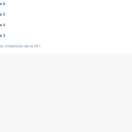
e 6
e 5
e 4
e 3
s créatrices de la VF !
e 2
e 1
e Mektoub My Love arrive enfin ! Rencontre avec Shaïn Boumedine et Sal
i : après Toni en famille
elle réalise le bouleversant Dites lui que je l'aime
ais ! Rencontre autour de Vie privée de Rebecca Zlotowski
 de Marguerite, Grave... Rencontre avec Ella Rumpf
 Les Rêveurs, un film intime sur la santé mentale