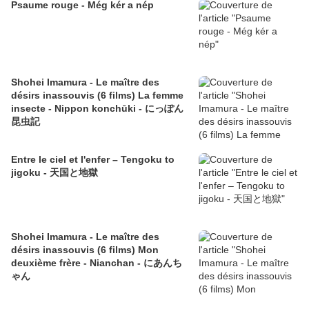
Psaume rouge - Még kér a nép
Shohei Imamura - Le maître des
désirs inassouvis (6 films) La femme
insecte - Nippon konchūki - にっぽん
昆虫記
Entre le ciel et l'enfer – Tengoku to
jigoku - 天国と地獄
Shohei Imamura - Le maître des
désirs inassouvis (6 films) Mon
deuxième frère - Nianchan - にあんち
ゃん