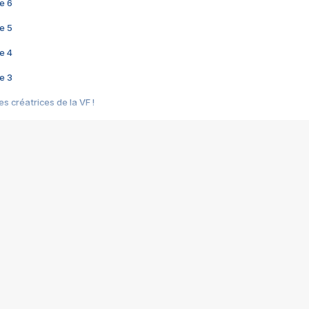
e 6
e 5
e 4
e 3
s créatrices de la VF !
e 2
e 1
e Mektoub My Love arrive enfin ! Rencontre avec Shaïn Boumedine et Sal
i : après Toni en famille
elle réalise le bouleversant Dites lui que je l'aime
ais ! Rencontre autour de Vie privée de Rebecca Zlotowski
 de Marguerite, Grave... Rencontre avec Ella Rumpf
 Les Rêveurs, un film intime sur la santé mentale