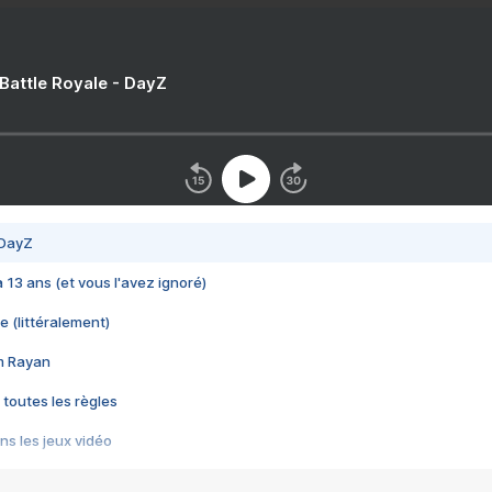
 Battle Royale - DayZ
 DayZ
 a 13 ans (et vous l'avez ignoré)
e (littéralement)
im Rayan
 toutes les règles
s les jeux vidéo
us choquant de Rockstar ? - Le scandale BULLY