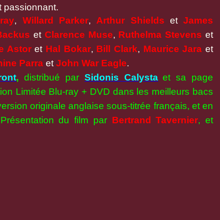
et
passionnant
.
ray
,
Willard Parker
,
Arthur Shields
et
James
Backus
et
Clarence Muse
,
Ruthelma Stevens
et
e Astor
et
Hal Bokar
,
Bill Clark
,
Maurice Jara
et
ine Parra
et
John War Eagle
.
ront
,
distribué par
Sidonis Calysta
et sa page
ition Limitée Blu-ray + DVD dans les meilleurs bacs
ersion originale anglaise sous-titrée français, et en
 Présentation du film par
Bertrand Tavernier
, et