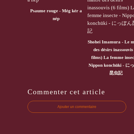
Psaume rouge - Még kér a
nép
Shohei Imamura - Le m
des désirs inassouvis
films) La femme insec
Nippon konchūki - 
昆虫記
Commenter cet article
Ajouter un commentaire