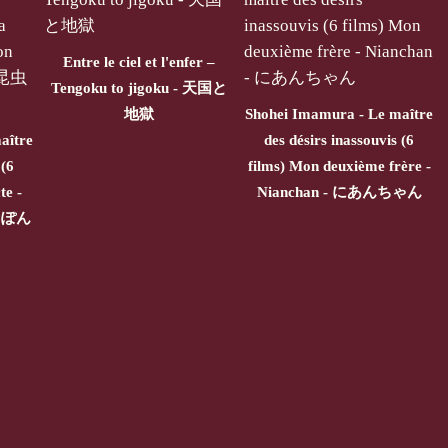
Entre le ciel et l'enfer –
Tengoku to jigoku - 天国と
地獄
Shohei Imamura - Le maître
aître
des désirs inassouvis (6
 (6
films) Mon deuxième frère -
te -
Nianchan - にあんちゃん
にっぽん