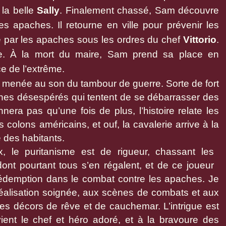
 la belle
Sally
. Finalement chassé, Sam découvre
s apaches. Il retourne en ville pour prévenir les
ée par les apaches sous les ordres du chef
Vittorio
.
ise. À la mort du maire, Sam prend sa place en
ce de l’extrême.
 menée au son du tambour de guerre. Sorte de fort
ches désespérés qui tentent de se débarrasser des
era pas qu’une fois de plus, l’histoire relate les
colons américains, et ouf, la cavalerie arrive à la
 des habitants.
, le puritanisme est de rigueur, chassant les
dont pourtant tous s’en régalent, et de ce joueur
 rédemption dans le combat contre les apaches. Je
 réalisation soignée, aux scènes de combats et aux
des décors de rêve et de cauchemar. L’intrigue est
ient le chef et héro adoré, et à la bravoure des