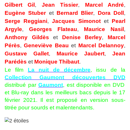
Gilbert Gil
,
Jean Tissier
,
Marcel André
,
Eugène Stuber
et
Bernard Blier
,
Dora Doll
,
Serge Reggiani
,
Jacques Simonot
et
Pearl
Argyle
,
Georges Flateau
,
Maurice Nasil
,
Anthony Gildès
et
Denise Berley
,
Marcel
Pérès
,
Geneviève Beau
et
Marcel Delannoy
,
Gustave Gallet
,
Maurice Jaubert
,
Jean
Parédès
et
Monique Thibaut
.
Le film
La nuit de décembre
, issu de la
Collection Gaumont découvertes DVD
distribué par
Gaumont
, est disponible en DVD
et Blu-ray dans les meilleurs bacs depuis le 17
février 2021. Il est proposé en version sous-
titrée pour sourds et malentendants.