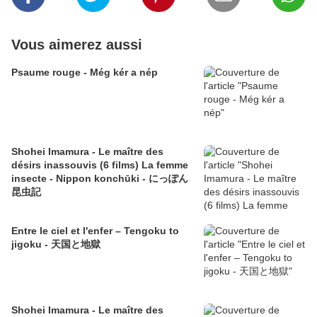
Vous aimerez aussi
Psaume rouge - Még kér a nép
Shohei Imamura - Le maître des
désirs inassouvis (6 films) La femme
insecte - Nippon konchūki - にっぽん
昆虫記
Entre le ciel et l'enfer – Tengoku to
jigoku - 天国と地獄
Shohei Imamura - Le maître des