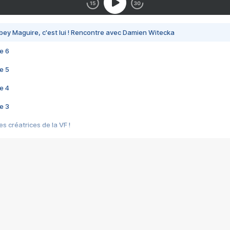
bey Maguire, c'est lui ! Rencontre avec Damien Witecka
e 6
e 5
e 4
e 3
s créatrices de la VF !
e 2
e 1
e Mektoub My Love arrive enfin ! Rencontre avec Shaïn Boumedine et Sal
i : après Toni en famille
elle réalise le bouleversant Dites lui que je l'aime