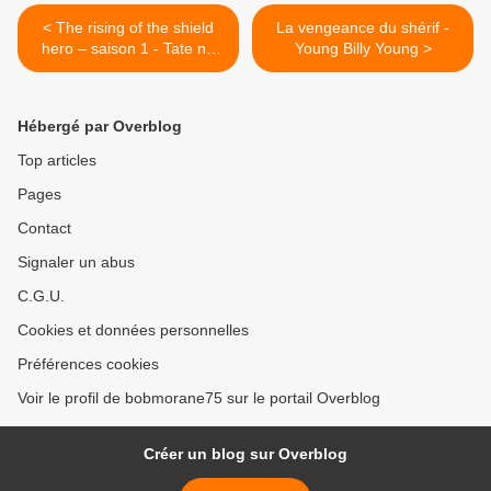
< The rising of the shield
La vengeance du shérif -
hero – saison 1 - Tate no
Young Billy Young >
Yuusha no Nariagari - 盾の
勇者の成り上がり
Hébergé par Overblog
Top articles
Pages
Contact
Signaler un abus
C.G.U.
Cookies et données personnelles
Préférences cookies
Voir le profil de bobmorane75 sur le portail Overblog
Créer un blog sur Overblog