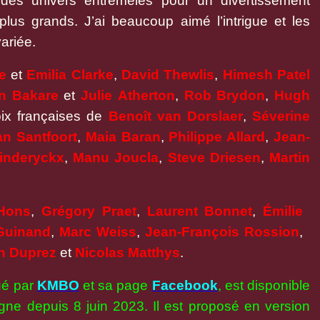
des univers entremêlés pour un divertissement
lus grands. J’ai beaucoup aimé l’intrigue et les
ariée.
e
et
Emilia
Clarke
,
David Thewlis
,
Himesh Patel
n Bakare
et
Julie
Atherton
,
Rob Brydon
,
Hugh
oix françaises de
Benoît
van Dorslaer
,
Séverine
n Santfoort
,
Maia Baran
,
Philippe Allard
,
Jean-
inderyckx
,
Manu Joucla
,
Steve Driesen
,
Martin
 Hons
,
Grégory Praet
,
Laurent Bonnet
,
Émilie
 Guinand
,
Marc Weiss
,
Jean-François Rossion
,
n Duprez
et
Nicolas Matthys
.
bué par
KMBO
et sa page
Facebook
, est disponible
gne depuis 8 juin 2023. Il est proposé en version