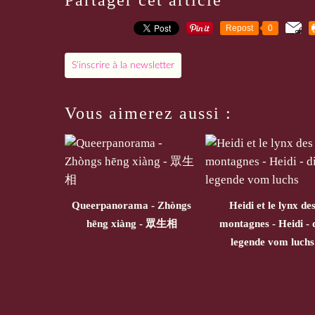
Partager cet article
Repost
0
S'inscrire à la newsletter
Vous aimerez aussi :
Queerpanorama - Zhòngs
Heidi et le lynx de
hēng xiàng - 眾生相
montagnes - Heidi - 
legende vom luchs