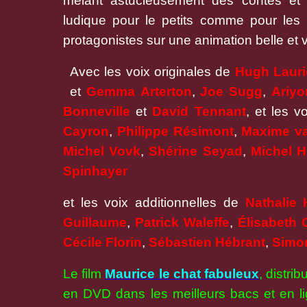
mêlant astucieusement des contes et 
ludique pour le petits comme pour les p
protagonistes sur une animation belle et v
Avec les voix originales de
Hugh Lauri
et
Gemma
Arterton
,
Joe Sugg
,
Ariyo
Bonneville
et
David
Tennant
, et les v
Cayron
,
Philippe
Résimont
,
Maxime va
Michel Vovk
,
Shérine Seyad
,
Michel H
Spinhayer
et les voix additionnelles de
Nathalie
Guillaume
,
Patrick Waleffe
,
Élisabeth
Cécile Florin
,
Sébastien
Hébrant
,
Simo
Le film
Maurice le chat fabuleux
, distri
en DVD dans les meilleurs bacs et en li