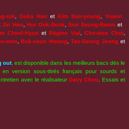
g-rok
,
Guka Han
et
Kim Sun-young
,
Yoann
t
Jin Heo
,
Hur Ouk-Sook
,
Son
Seung-Beom
et
im Cheol-Hyun
et
Régine Vial
,
Cho-woo
Choi
,
un-woo
,
Bok-soon Hwang
,
Tae-Seong
Jeong
et
q out
, est disponible dans les meilleurs bacs dès le
 en version sous-titrés français pour sourds et
tretien avec le réalisateur
Davy Chou
, Essais et