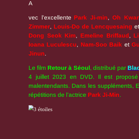
A
vec l’excellente
Park Ji-min
,
Oh Kwan
Zimmer
,
Louis-Do de
Lencquesaing
e
Dong Seok
Kim
,
Emeline
Briffaud
,
L
Ioana Luculescu
,
Nam-Soo Baik
et
G
Jinun
.
Le film
Retour à Séoul
, distribué par
Bla
4 juillet 2023 en DVD. Il est proposé
malentendants. Dans les suppléments, En
répétitions de l’actrice
Park Ji-Min
.