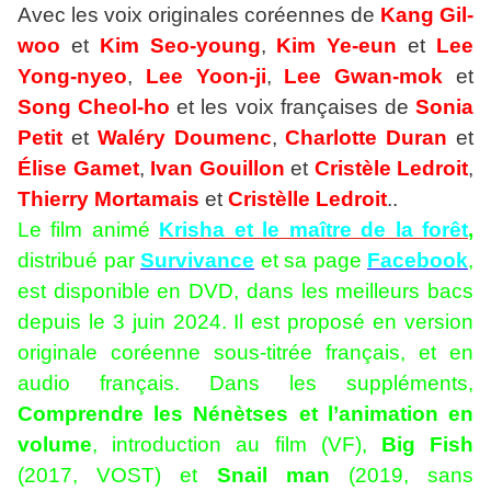
Avec les voix originales coréennes de
Kang Gil-
woo
et
Kim Seo-young
,
Kim Ye-eun
et
Lee
Yong-nyeo
,
Lee Yoon-ji
,
Lee Gwan-mok
et
Song Cheol-ho
et les voix françaises de
Sonia
Petit
et
Waléry Doumenc
,
Charlotte Duran
et
Élise Gamet
,
Ivan
Gouillon
et
Cristèle Ledroit
,
Thierry Mortamais
et
Cristèlle Ledroit
..
Le film animé
Krisha et le maître de la forêt
,
distribué par
Survivance
et sa page
Facebook
,
est disponible en DVD, dans les meilleurs bacs
depuis le 3 juin 2024. Il est proposé en version
originale coréenne sous-titrée français, et en
audio français. Dans les suppléments,
Comprendre les Nénètses et l’animation en
volume
, introduction au film (VF),
Big Fish
(2017, VOST) et
Snail man
(2019, sans