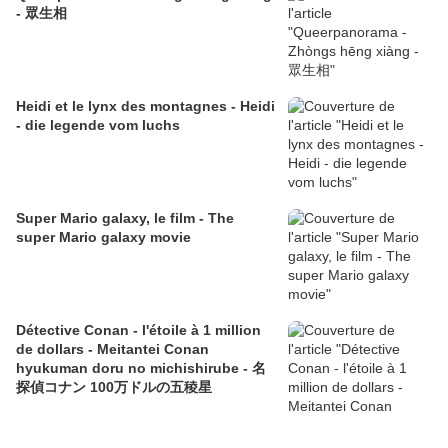
- 眾生相
Heidi et le lynx des montagnes - Heidi
- die legende vom luchs
Super Mario galaxy, le film - The
super Mario galaxy movie
Détective Conan - l'étoile à 1 million
de dollars - Meitantei Conan
hyukuman doru no michishirube - 名
探偵コナン 100万ドルの五稜星