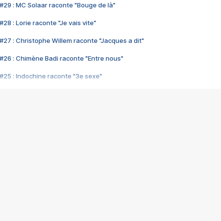
#29 : MC Solaar raconte "Bouge de là"
28 : Lorie raconte "Je vais vite"
#27 : Christophe Willem raconte "Jacques a dit"
#26 : Chimène Badi raconte "Entre nous"
#25 : Indochine raconte "3e sexe"
#24 : Zaho raconte "C'est chelou"
#23 : Patrick Bruel raconte "Au café des délices"
#22 : Kyo raconte "Le chemin"
#21 : Nolwenn Leroy raconte "Cassé"
#20 : Patrick Hernandez raconte "Born to be alive"
#19 : Lorie raconte "Près de moi"
#18 : Michael Jones raconte "A nos actes manqués" (avec Jean-Jacque
#17 : Khaled raconte "Aïcha"