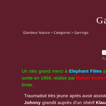
Ga
Glandeur Nature
>
Categories
>
Garringo
1
Pa
Un très grand merci à
Elephant Films
p
sortie en 1969, réalisé par
Rafael Rome
limite.
Traumatisé très jeune après avoir assisté
Johnny
grandit auprès d’un shérif
Kla