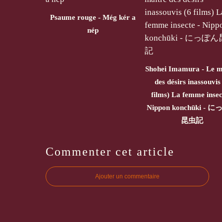
Psaume rouge - Még kér a
nép
Shohei Imamura - Le m
des désirs inassouvis
films) La femme insec
Nippon konchūki - 
昆虫記
Commenter cet article
Ajouter un commentaire