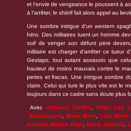
et l’envie de vengeance le poussent à as
à l’arrêter, le shérif fait alors appel au lie
Une sombre intrigue d’un western spagh
héro. Des militaires tuent un homme dev
soif de venger son défunt père devenu 
militaire est charger d’arrêter ce tueur
Gestapo, tout autant assassin que celui
hauteur de moins mauvais contre le mau
pertes et fracas. Une intrigue sombre d
claire. Celui qui ture le plus vite est le
toujours dans ce cadre sans doute plus fa
Avec
Anthony Steffen
,
Peter Lee 
Baldassarre
,
Barta Barri
,
Luis Marín
Antonio Molino Rojo
,
María Salerno
,
L