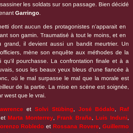
sassiner les soldats sur son passage. Bien décidé
utenant
Garringo
.
etti dont aucun des protagonistes n’apparait en
ant son gamin. Traumatisé à tout le moins, et en
grand, il devient aussi un bandit meurtrier. Un
 d’officiers, mène son enquête aux méthodes de la
 qu’il pourchasse. La confrontation finale et à a
vais, sous les beaux yeux bleus d’une fiancée à
onc, où le mal surpasse le mal que la morale est
 meilleur de la partie. La mise en scène est soignée,
r west que le vrai.
Lawrence
et
Solvi Stübing
,
José Bódalo
,
Raf
et
Marta Monterrey
,
Frank Braña
,
Luis Induni
,
orenzo Robledo
et
Rossana Rovere
,
Guillermo