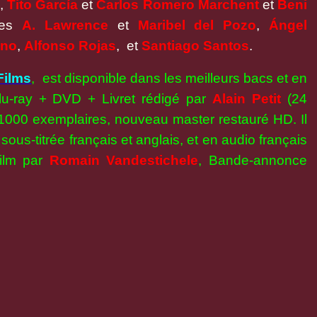
,
Tito García
et
Carlos Romero Marchent
et
Beni
nes
A.
Lawrence
et
Maribel del Pozo
,
Ángel
eno
,
Alfonso Rojas
, et
Santiago Santos
.
Films
, est disponible dans les meilleurs bacs et en
lu-ray + DVD + Livret rédigé par
Alain Petit
(24
à 1000 exemplaires, nouveau master restauré HD. Il
sous-titrée français et anglais, et en audio français
film par
Romain Vandestichele
, Bande-annonce