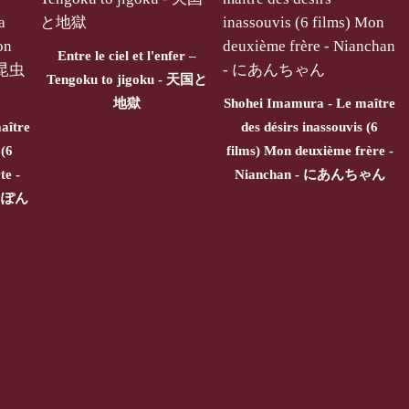
Entre le ciel et l'enfer –
Tengoku to jigoku - 天国と
地獄
Shohei Imamura - Le maître
aître
des désirs inassouvis (6
 (6
films) Mon deuxième frère -
te -
Nianchan - にあんちゃん
にっぽん