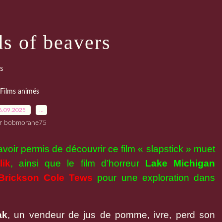
s of beavers
s
Films animés
6.09.2025
…
r bobmorane75
voir permis de découvrir ce film « slapstick » muet
lik
, ainsi que le film d’horreur
Lake Michigan
Brickson Cole Tews
pour une exploration dans
ak
, un vendeur de jus de pomme, ivre, perd son