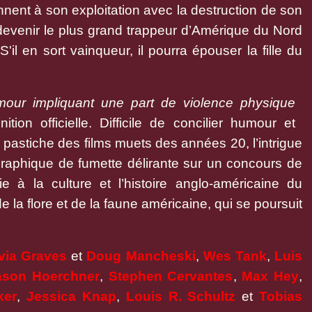
ent à son exploitation avec la destruction de son
 devenir le plus grand trappeur d’Amérique du Nord
il en sort vainqueur, il pourra épouser la fille du
mour impliquant une part de violence physique
nition officielle. Difficile de concilier humour et
 pastiche des films muets des années 20, l’intrigue
 graphique de fumette délirante sur un concours de
 à la culture et l’histoire anglo-américaine du
 la flore et de la faune américaine, qui se poursuit
ivia Graves
et
Doug Mancheski
,
Wes Tank
,
Luis
ason
Hoerchner
,
Stephen Cervantes
,
Max Hey
,
ker
,
Jessica Knap
,
Louis R. Schultz
et
Tobias