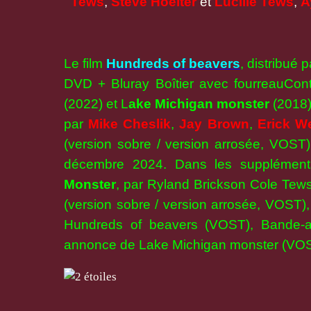
Tews
,
Steve Hoelter
et
Lucille Tews
,
A
Le film
Hundreds of beavers
, distribué 
DVD + Bluray Boîtier avec fourreauConti
(2022) et L
ake Michigan monster
(2018)
par
Mike Cheslik
,
Jay Brown
,
Erick W
(version sobre / version arrosée, VOST)
décembre 2024. Dans les supplémen
Monster
, par Ryland Brickson Cole Tews
(version sobre / version arrosée, VOST)
Hundreds of beavers (VOST), Bande-
annonce de Lake Michigan monster (VOS