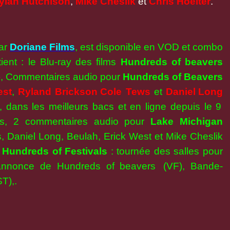
ylah
Hutchison
,
Mike Cheslik
et
Chris
Hoelter
.
par
Doriane Films
, est disponible en VOD et combo
ent : le Blu-ray des films
Hundreds of beavers
, Commentaires audio pour
Hundreds of Beavers
est
,
Ryland Brickson
Cole Tews
et
Daniel
Long
, dans les meilleurs bacs et en ligne depuis le 9
ts, 2 commentaires audio pour
Lake Michigan
, Daniel Long, Beulah, Erick West et Mike Cheslik
,
Hundreds of Festivals
: tournée des salles pour
annonce de Hundreds of beavers (VF), Bande-
T),.