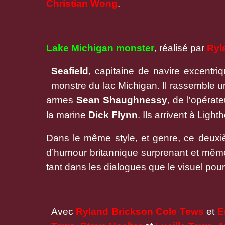
Christian
Wong
.
Lake Michigan monster
, réalisé par
Ryl
Seafield
, capitaine de navire excentri
monstre du lac Michigan. Il rassemble u
armes
Sean Shaughnessy
, de l'opérat
la marine
Dick Flynn
. Ils arrivent à Light
Dans le même style, et genre, ce deuxiè
d’humour britannique surprenant et même 
tant dans les dialogues que le visuel pour
Avec
Ryland Brickson Cole Tews
et
E