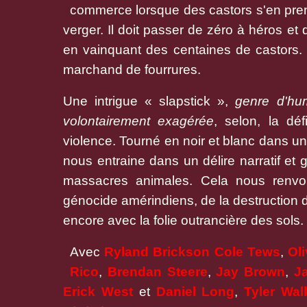
commerce lorsque des castors s'en prenn
verger. Il doit passer de zéro à héros et
en vainquant des centaines de castors. S'
marchand de fourrures.
Une intrigue « slapstick »,
genre d'hu
volontairement exagérée
, selon, la défi
violence. Tourné en noir et blanc dans un
nous entraine dans un délire narratif et
massacres animales. Cela nous renvoie
génocide amérindiens, de la destruction de
encore avec la folie outrancière des sols.
Avec
Ryland Brickson Cole Tews
,
Ol
Rico
,
Brendan Steere
,
Jay Brown
,
J
Erick
West
et
Daniel Long
,
Tyler Wal