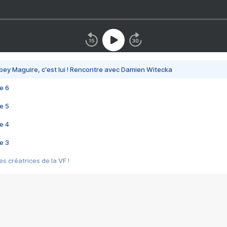
bey Maguire, c'est lui ! Rencontre avec Damien Witecka
e 6
e 5
e 4
e 3
s créatrices de la VF !
e 2
e 1
e Mektoub My Love arrive enfin ! Rencontre avec Shaïn Boumedine et Sal