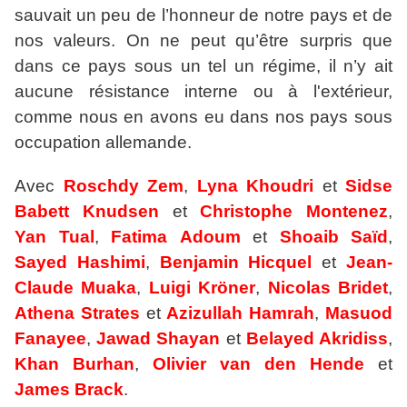
sauvait un peu de l’honneur de notre pays et de
nos valeurs. On ne peut qu’être surpris que
dans ce pays sous un tel un régime, il n’y ait
aucune résistance interne ou à l'extérieur,
comme nous en avons eu dans nos pays sous
occupation allemande.
Avec
Roschdy Zem
,
Lyna Khoudri
et
Sidse
Babett
Knudsen
et
Christophe Montenez
,
Yan Tual
,
Fatima
Adoum
et
Shoaib Saïd
,
Sayed Hashimi
,
Benjamin Hicquel
et
Jean-
Claude
Muaka
,
Luigi Kröner
,
Nicolas Bridet
,
Athena
Strates
et
Azizullah Hamrah
,
Masuod
Fanayee
,
Jawad Shayan
et
Belayed Akridiss
,
Khan Burhan
,
Olivier van den Hende
et
James Brack
.