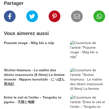
Partager
Vous aimerez aussi
Psaume rouge - Még kér a nép
Shohei Imamura - Le maître des
désirs inassouvis (6 films) La femme
insecte - Nippon konchūki - にっぽん
昆虫記
Entre le ciel et l'enfer – Tengoku to
jigoku - 天国と地獄