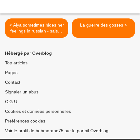
< Alya sometimes hides her
La guerre des gosses >
feelings in russian - saison
1 - Tokidoki bosotto russia-
go de dereru tonari no Alya-
san - ときどきボソッとロシ
Hébergé par Overblog
アごでデレるとなりのアー
リャさん
Top articles
Pages
Contact
Signaler un abus
C.G.U.
Cookies et données personnelles
Préférences cookies
Voir le profil de bobmorane75 sur le portail Overblog