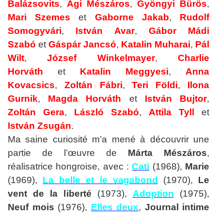
Balázsovits
,
Ági Mészáros
,
Gyöngyi Bürös
,
Mari
Szemes
et
Gaborne Jakab
,
Rudolf
Somogyvári
,
István Avar
,
Gábor Mádi
Szabó
et
Gáspár Jancsó
,
Katalin Muharai
,
Pál
Wilt
,
József
Winkelmayer
,
Charlie
Horváth
et
Katalin Meggyesi
,
Anna
Kovacsics
,
Zoltán Fábri
,
Teri Földi
,
Ilona
Gurnik
,
Magda Horváth
et
István
Bujtor
,
Zoltán Gera
,
László Szabó
,
Attila Tyll
et
István Zsugán
.
Ma saine curiosité m’a mené à découvrir une
partie de l’œuvre de
Márta Mészáros
,
réalisatrice hongroise, avec :
Cati
(1968),
Marie
(1969),
La belle et le vagabond
(1970),
Le
vent de la liberté
(1973),
Adoption
(1975),
Neuf mois
(1976),
Elles deux
,
Journal intime