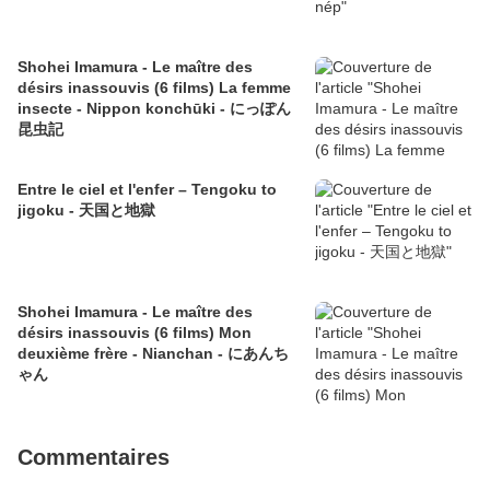
Shohei Imamura - Le maître des
désirs inassouvis (6 films) La femme
insecte - Nippon konchūki - にっぽん
昆虫記
Entre le ciel et l'enfer – Tengoku to
jigoku - 天国と地獄
Shohei Imamura - Le maître des
désirs inassouvis (6 films) Mon
deuxième frère - Nianchan - にあんち
ゃん
Commentaires