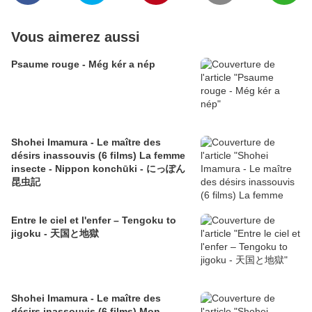
Vous aimerez aussi
Psaume rouge - Még kér a nép
Shohei Imamura - Le maître des
désirs inassouvis (6 films) La femme
insecte - Nippon konchūki - にっぽん
昆虫記
Entre le ciel et l'enfer – Tengoku to
jigoku - 天国と地獄
Shohei Imamura - Le maître des
désirs inassouvis (6 films) Mon