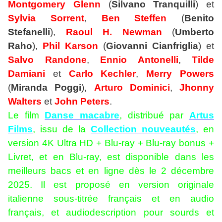
Montgomery Glenn
(
Silvano Tranquilli
) et
Sylvia Sorrent
,
Ben Steffen
(
Benito
Stefanelli
),
Raoul H. Newman
(
Umberto
Raho
),
Phil Karson
(
Giovanni Cianfriglia
) et
Salvo
Randone
,
Ennio Antonelli
,
Tilde
Damiani
et
Carlo Kechler
,
Merry Powers
(
Miranda Poggi
),
Arturo Dominici
,
Jhonny
Walters
et
John Peters
.
Le film
Danse macabre
, distribué par
Artus
Films
, issu de la
Collection
nouveautés
, en
version 4K Ultra HD + Blu-ray + Blu-ray bonus +
Livret, et en Blu-ray, est disponible dans les
meilleurs bacs et en ligne dès le 2 décembre
2025. Il est proposé en version originale
italienne sous-titrée français et en audio
français, et audiodescription pour sourds et