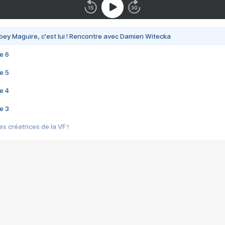
bey Maguire, c'est lui ! Rencontre avec Damien Witecka
e 6
e 5
e 4
e 3
s créatrices de la VF !
e 2
e 1
e Mektoub My Love arrive enfin ! Rencontre avec Shaïn Boumedine et Sal
i : après Toni en famille
elle réalise le bouleversant Dites lui que je l'aime