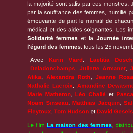
la majorité sont salis par ces monstres.
par la souffrance des femmes, humilié par
émouvante de part le narratif de chacun
médical et des aides-soignantes. Les in
Solidarité femmes
et la
Journée inte
l'égard des femmes
, tous les 25 novemb
Avec
Karin Viard
,
Laetitia Dosch
Deladonchamps
,
Juliette
Armanet
,
Atika
,
Alexandra Roth
,
Jeanne Ros
Nathalie Lacroix
,
Amandine Dewasm
Marie Matheron
,
Léo Chalié
et
Pasca
Noam Sinseau
,
Matthias
Jacquin
,
Sa
Fleytoux
,
Tom Hudson
et
David
Gesel
Le film
La maison des femmes
, distri