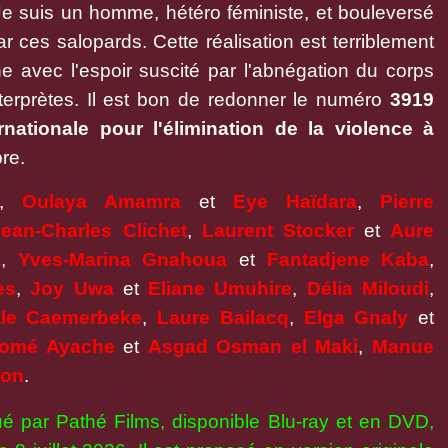
 Je suis un homme, hétéro féministe, et bouleversé
 ces salopards. Cette réalisation est terriblement
e avec l'espoir suscité par l'abnégation du corps
terprètes. Il est bon de redonner le numéro
3919
rnationale pour l'élimination de la violence à
re.
,
Oulaya Amamra
et
Eye Haïdara
,
Pierre
Jean-Charles Clichet
,
Laurent Stocker
et
Aure
a
,
Yves-Marina Gnahoua
et
Fantadjene Kaba
,
es
,
Joy Uwa
et
Eliane Umuhire
,
Délia Miloudi
,
le Caemerbeke
,
Laure
Bailacq
,
Elga Gnaly
et
lomé Ayache
et
Asgad Osman
el
Maki
,
Manue
son
.
bué par Pathé Films, disponible Blu-ray et en DVD,