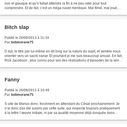
noir et glauque et qu’il fallait attendre la fin à ne pas rater pour tout
comprendre. Et de fait, c’est un méga navet merdique. Mal filmé, mal joué,
mal écrit, mal raconté...
Bitch slap
Publié le 26/08/2013 à 11:34
Par
bobmorane75
D éjà, le titre par lui-même en dit long sur la nature du sujet, et semble nous
orienter vers un sacré nanar. Et pourtant je me suis beaucoup amusé. En fait,
Rick Jacobson , plus connu pour ses des réalisations d’épisodes de la série
des Spartacus , rend...
Fanny
Publié le 26/08/2013 à 10:49
Par
bobmorane75
S uite de Marius donc, forcément en attendant du César prochainement. Je
n’ai donc pas été surpris par cette suite, qui respecte toujours pratiquement
à la lettre l’œuvre initiale, ni par sa qualité moyenne déjà évoquée dans
l’opus précédent. Pourtant,...