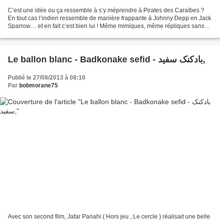
C’est une idée ou ça ressemble à s’y méprendre à Pirates des Caraïbes ?
En tout cas l’indien ressemble de manière frappante à Johnny Depp en Jack
Sparrow… et en fait c’est bien lui ! Même mimiques, même répliques sans
rien innover, sans se fouler d’une...
Le ballon blanc - Badkonake sefid - بادکنک سفید,
Publié le 27/08/2013 à 08:10
Par
bobmorane75
Avec son second film, Jafar Panahi ( Hors jeu , Le cercle ) réalisait une belle