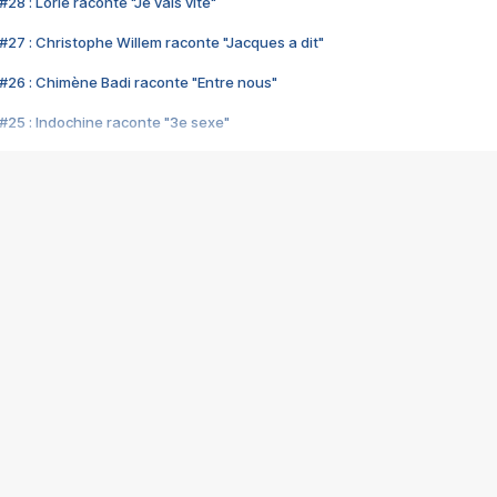
28 : Lorie raconte "Je vais vite"
#27 : Christophe Willem raconte "Jacques a dit"
#26 : Chimène Badi raconte "Entre nous"
#25 : Indochine raconte "3e sexe"
#24 : Zaho raconte "C'est chelou"
#23 : Patrick Bruel raconte "Au café des délices"
#22 : Kyo raconte "Le chemin"
#21 : Nolwenn Leroy raconte "Cassé"
#20 : Patrick Hernandez raconte "Born to be alive"
#19 : Lorie raconte "Près de moi"
#18 : Michael Jones raconte "A nos actes manqués" (avec Jean-Jacque
#17 : Khaled raconte "Aïcha"
#16 : Corneille raconte "Parce qu'on vient de loin"