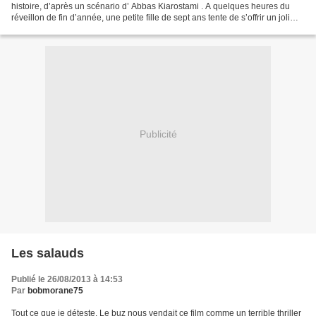
histoire, d’après un scénario d’ Abbas Kiarostami . A quelques heures du
réveillon de fin d’année, une petite fille de sept ans tente de s’offrir un joli
petit poisson rouge....
Publicité
Les salauds
Publié le 26/08/2013 à 14:53
Par
bobmorane75
Tout ce que je déteste. Le buz nous vendait ce film comme un terrible thriller