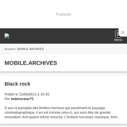
Publicité
MENU
Accueil
» MOBILE.ARCHIVES
MOBILE.ARCHIVES
Black rock
Publié le 31/08/2013 à 16:45
Par
bobmorane75
D ans la panoplie des thrillers horreurs qui parsèment le paysage
cinématographique, il en est comme celui-ci, qui sans être de grande
innovation, font quand même mouche. L’histoire est assez classique, trois
belles jeunes femmes, amies d’enfance, décident...