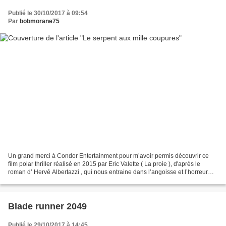
Publié le 30/10/2017 à 09:54
Par
bobmorane75
Un grand merci à Condor Entertainment pour m’avoir permis découvrir ce
film polar thriller réalisé en 2015 par Eric Valette ( La proie ), d'après le
roman d’ Hervé Albertazzi , qui nous entraine dans l’angoisse et l’horreur
avec une extrême efficacité....
Blade runner 2049
Publié le 29/10/2017 à 14:45