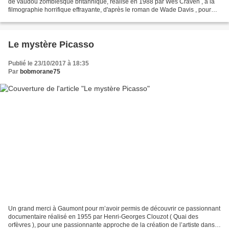
de vaudou zombiesque britannique, réalisé en 1988 par Wes Craven , à la
filmographie horrifique effrayante, d'après le roman de Wade Davis , pour
une plongée dans l’angoisse...
Le mystère Picasso
Publié le 23/10/2017 à 18:35
Par
bobmorane75
Un grand merci à Gaumont pour m’avoir permis de découvrir ce passionnant
documentaire réalisé en 1955 par Henri-Georges Clouzot ( Quai des
orfèvres ), pour une passionnante approche de la création de l’artiste dans