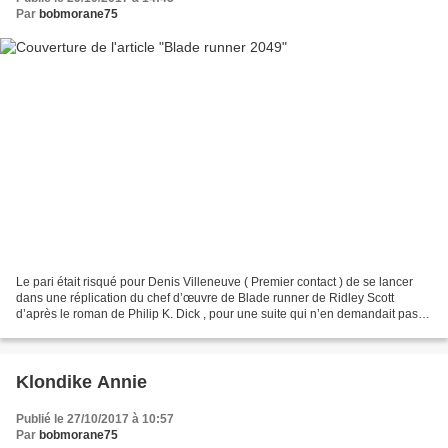
Par
bobmorane75
Le pari était risqué pour Denis Villeneuve ( Premier contact ) de se lancer
dans une réplication du chef d’œuvre de Blade runner de Ridley Scott
d’après le roman de Philip K. Dick , pour une suite qui n’en demandait pas
autant, et qui ne trouve ni intéret...
Klondike Annie
Publié le 27/10/2017 à 10:57
Par
bobmorane75