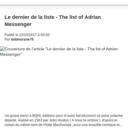
sa spontanéité pure. En 1955, Henri-Georges...
Le dernier de la liste - The list of Adrian
Messenger
Publié le 22/10/2017 à 08:00
Par
bobmorane75
Un grand merci à BQHL éditions pour m’avoir fait découvrir ce polar potache
déjanté, réalisé en 1963 par John Huston ( A nous la victoire ), d'après le
roman du même nom de Philip MacDonald , pour une enquête comique et