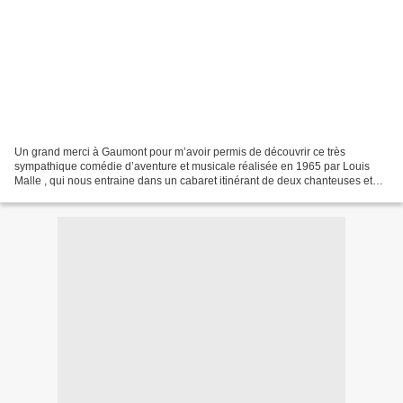
Un grand merci à Gaumont pour m’avoir permis de découvrir ce très
sympathique comédie d’aventure et musicale réalisée en 1965 par Louis
Malle , qui nous entraine dans un cabaret itinérant de deux chanteuses et
pétroleuses pour les beaux yeux d’un révolutionnaire....