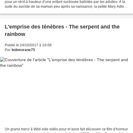
pour un récit à hauteur d’une enfant surdouée ballotée par les adultes. A la
suite du suicide de sa maman peu après sa naissance, la petite Mary Adler,
neuf ans est élevée par son...
L'emprise des ténèbres - The serpent and the
rainbow
Publié le 24/10/2017 à 10:08
Par
bobmorane75
Un grand merci à Wild side vidéo pour m’avoir fait découvrir ce film d’horreur