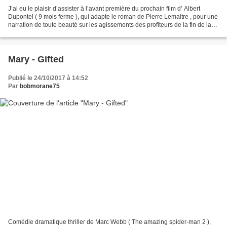
J’ai eu le plaisir d’assister à l’avant première du prochain film d’ Albert
Dupontel ( 9 mois ferme ), qui adapte le roman de Pierre Lemaitre , pour une
narration de toute beauté sur les agissements des profiteurs de la fin de la
première guerre mondiale...
Mary - Gifted
Publié le 24/10/2017 à 14:52
Par
bobmorane75
Comédie dramatique thriller de Marc Webb ( The amazing spider-man 2 ),