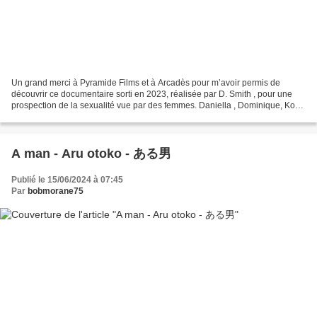
Un grand merci à Pyramide Films et à Arcadès pour m’avoir permis de
découvrir ce documentaire sorti en 2023, réalisée par D. Smith , pour une
prospection de la sexualité vue par des femmes. Daniella , Dominique, Koko
et Liyah se livrent sans tabou, avec...
A man - Aru otoko - ある男
Publié le 15/06/2024 à 07:45
Par
bobmorane75