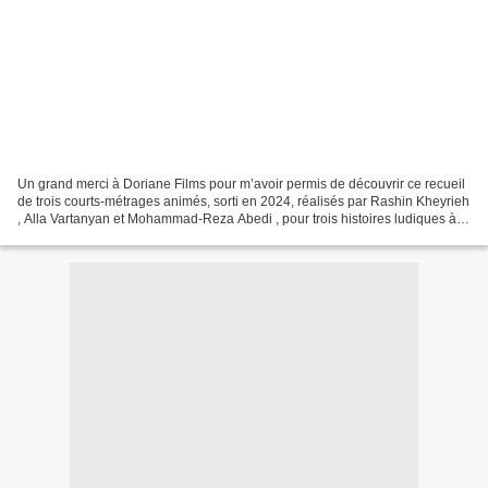
Un grand merci à Doriane Films pour m’avoir permis de découvrir ce recueil
de trois courts-métrages animés, sorti en 2024, réalisés par Rashin Kheyrieh
, Alla Vartanyan et Mohammad-Reza Abedi , pour trois histoires ludiques à
propos d’arbres. Contes d’écologie,...