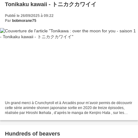
Tonikaku kawaii - トニカクカワイイ
Publié le 26/09/2025 à 09:22
Par
bobmorane75
Un grand merci à Crunchyroll et à Arcadès pour m’avoir permis de découvrir
cette série animée shonen japonaise sortie en 2020 de treize épisodes,
réalisée par Hiroshi Ikehata , d’après le manga de Kenjiro Hata , sur les
premiers émois amoureux et la découverte...
Hundreds of beavers