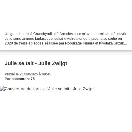
Un grand merci à Crunchyroll et à Arcadès pour m’avoir permis de découvrir
cette série animée fantastique Isekai « Autre monde » japonaise sortie en
2020 de treize épisodes, réalisée par Nobukage Kimura et Kiyotaka Suzuki ,
d’après le manga de Morita...
Julie se tait - Julie Zwijgt
Publié le 21/09/2025 à 08:45
Par
bobmorane75