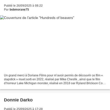
Publié le 26/09/2025 à 08:22
Par
bobmorane75
Un grand merci à Doriane Films pour m’avoir permis de découvrir ce film «
slapstick » muet sorti en 2022, réalisé par Mike Cheslik , ainsi que le film
d’horreur Lake Michigan monster, réalisé en 2018 oar Ryland Brickson Cole
Tews pour une exploration...
Donnie Darko
Publié le 25/09/2025 à 17:28