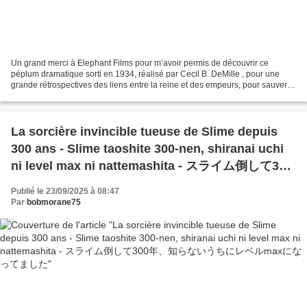
Un grand merci à Elephant Films pour m’avoir permis de découvrir ce
péplum dramatique sorti en 1934, réalisé par Cecil B. DeMille , pour une
grande rétrospectives des liens entre la reine et des empeurs, pour sauver
son peuple. En conquérant l’Égypte,...
La sorcière invincible tueuse de Slime depuis
300 ans - Slime taoshite 300-nen, shiranai uchi
ni level max ni nattemashita - スライム倒して300
年、知らないうちにレベルmaxになってました
Publié le 23/09/2025 à 08:47
Par
bobmorane75