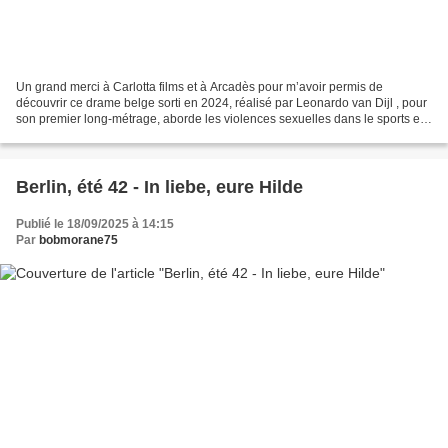
Un grand merci à Carlotta films et à Arcadès pour m’avoir permis de
découvrir ce drame belge sorti en 2024, réalisé par Leonardo van Dijl , pour
son premier long-métrage, aborde les violences sexuelles dans le sports en
donnant la parole aux victimes....
Berlin, été 42 - In liebe, eure Hilde
Publié le 18/09/2025 à 14:15
Par
bobmorane75