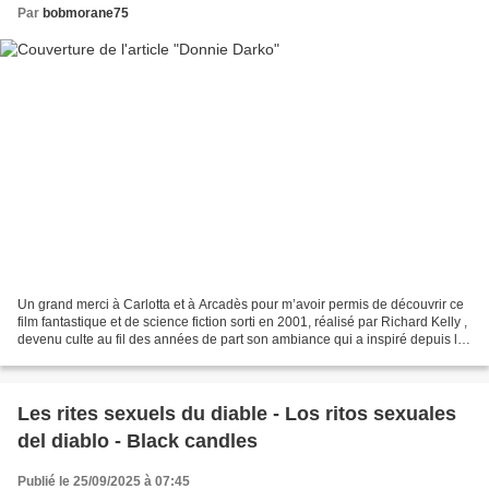
Par
bobmorane75
Un grand merci à Carlotta et à Arcadès pour m’avoir permis de découvrir ce
film fantastique et de science fiction sorti en 2001, réalisé par Richard Kelly ,
devenu culte au fil des années de part son ambiance qui a inspiré depuis le
cinéma du genre. Donnie...
Les rites sexuels du diable - Los ritos sexuales
del diablo - Black candles
Publié le 25/09/2025 à 07:45