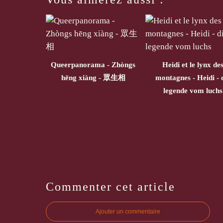
Queerpanorama - Zhòngs
Heidi et le lynx de
hēng xiàng - 眾生相
montagnes - Heidi - 
legende vom luchs
Commenter cet article
Ajouter un commentaire