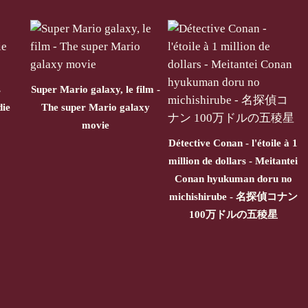
s
Super Mario galaxy, le film -
die
The super Mario galaxy
movie
Détective Conan - l'étoile à 1
million de dollars - Meitantei
Conan hyukuman doru no
michishirube - 名探偵コナン
100万ドルの五稜星