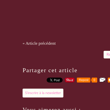
« Article précédent
Re
Partager cet article
Repost
0
S'inscrire à la newsletter
Vous aimerez aussi :