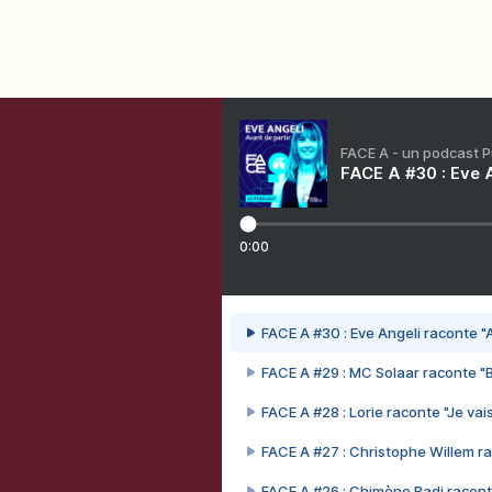
FACE A - un podcast 
FACE A #30 : Eve A
0:00
FACE A #30 : Eve Angeli raconte "A
FACE A #29 : MC Solaar raconte "
FACE A #28 : Lorie raconte "Je vais
FACE A #27 : Christophe Willem ra
FACE A #26 : Chimène Badi racont