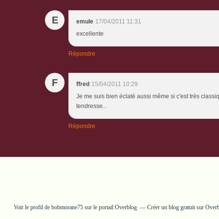
E
emule
17/04/2011 11:31
excellente
Répondre
F
ffred
15/04/2011 10:29
Je me suis bien éclaté aussi même si c'est très classiq
tendresse...
Répondre
Voir le profil de
bobmorane75
sur le portail Overblog
Créer un blog gratuit sur Over