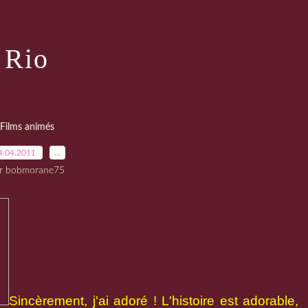
Rio
Films animés
4.04.2011
…
r bobmorane75
Sincèrement, j'ai adoré ! L'histoire est adorable,