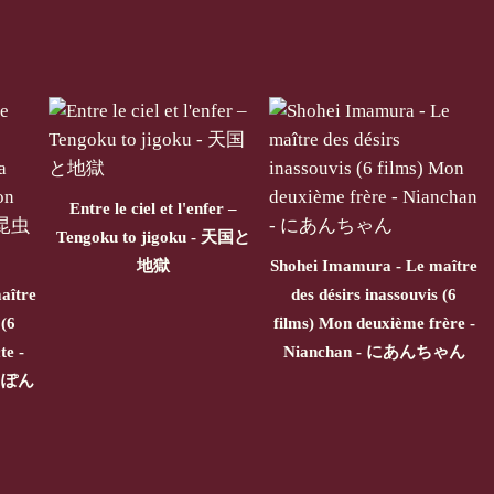
Entre le ciel et l'enfer –
Tengoku to jigoku - 天国と
地獄
Shohei Imamura - Le maître
aître
des désirs inassouvis (6
 (6
films) Mon deuxième frère -
te -
Nianchan - にあんちゃん
にっぽん