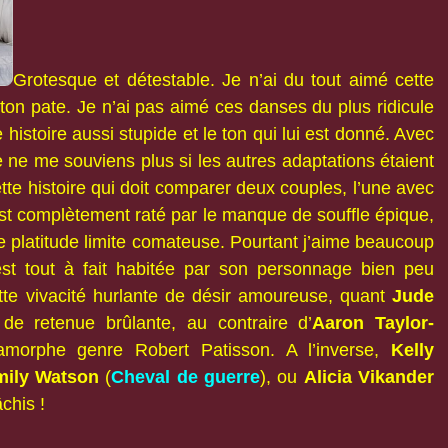
Grotesque et détestable. Je n’ai du tout aimé cette
ton pate. Je n’ai pas aimé ces danses du plus ridicule
 histoire aussi stupide et le ton qui lui est donné. Avec
 Je ne me souviens plus si les autres adaptations étaient
tte histoire qui doit comparer deux couples, l’une avec
est complètement raté par le manque de souffle épique,
ne platitude limite comateuse. Pourtant j’aime beaucoup
 est tout à fait habitée par son personnage bien peu
ette vivacité hurlante de désir amoureuse, quant
Jude
 de retenue brûlante, au contraire d’
Aaron Taylor-
 amorphe genre Robert Patisson. A l’inverse,
Kelly
mily Watson
(
Cheval de guerre
), ou
Alicia Vikander
chis !