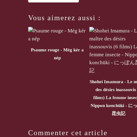
Vous aimerez aussi :
Psaume rouge - Még kér a
nép
Shohei Imamura - Le m
des désirs inassouvis
films) La femme insec
Nippon konchūki - 
昆虫記
Commenter cet article