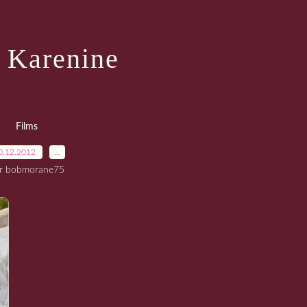
 Karenine
Films
0.12.2012
…
r bobmorane75