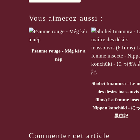
Vous aimerez aussi :
Psaume rouge - Még kér a
nép
Shohei Imamura - Le m
des désirs inassouvis
films) La femme insec
Nippon konchūki - 
昆虫記
Commenter cet article