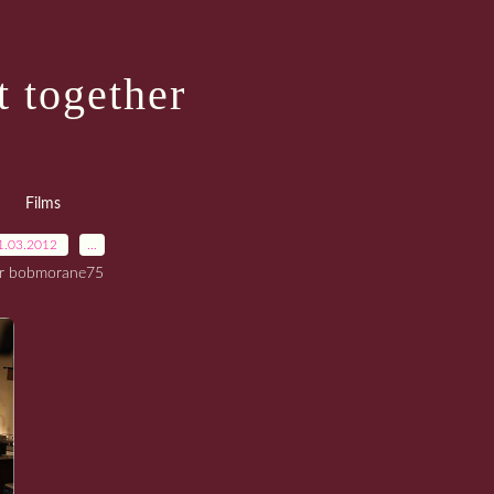
t together
Films
1.03.2012
…
r bobmorane75