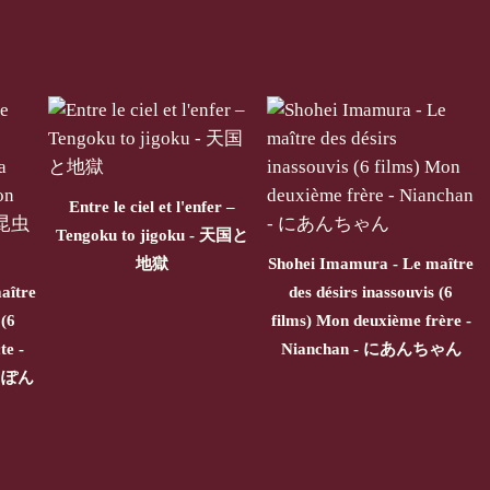
Entre le ciel et l'enfer –
Tengoku to jigoku - 天国と
地獄
Shohei Imamura - Le maître
aître
des désirs inassouvis (6
 (6
films) Mon deuxième frère -
te -
Nianchan - にあんちゃん
にっぽん