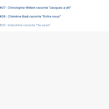
#27 : Christophe Willem raconte "Jacques a dit"
#26 : Chimène Badi raconte "Entre nous"
#25 : Indochine raconte "3e sexe"
#24 : Zaho raconte "C'est chelou"
#23 : Patrick Bruel raconte "Au café des délices"
#22 : Kyo raconte "Le chemin"
#21 : Nolwenn Leroy raconte "Cassé"
#20 : Patrick Hernandez raconte "Born to be alive"
#19 : Lorie raconte "Près de moi"
#18 : Michael Jones raconte "A nos actes manqués" (avec Jean-Jacque
#17 : Khaled raconte "Aïcha"
#16 : Corneille raconte "Parce qu'on vient de loin"