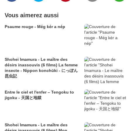
Vous aimerez aussi
Psaume rouge - Még kér a nép
Shohei Imamura - Le maître des
désirs inassouvis (6 films) La femme
insecte - Nippon konchūki - にっぽん
昆虫記
Entre le ciel et l'enfer – Tengoku to
jigoku - 天国と地獄
Shohei Imamura - Le maître des
désirs inassouvis (6 films) Mon