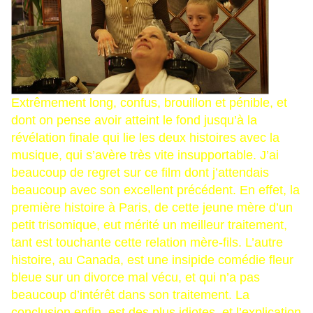
Extrêmement long, confus, brouillon et pénible, et
dont on pense avoir atteint le fond jusqu’à la
révélation finale qui lie les deux histoires avec la
musique, qui s’avère très vite insupportable. J’ai
beaucoup de regret sur ce film dont j’attendais
beaucoup avec son excellent précédent. En effet, la
première histoire à Paris, de cette jeune mère d’un
petit trisomique, eut mérité un meilleur traitement,
tant est touchante cette relation mère-fils. L’autre
histoire, au Canada, est une insipide comédie fleur
bleue sur un divorce mal vécu, et qui n’a pas
beaucoup d’intérêt dans son traitement. La
conclusion enfin, est des plus idiotes, et l’explication