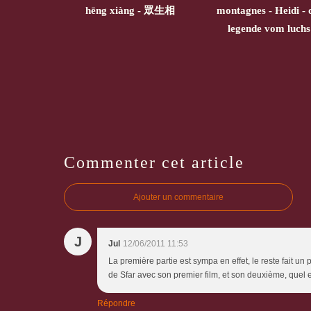
hēng xiàng - 眾生相
montagnes - Heidi - 
legende vom luchs
Commenter cet article
Ajouter un commentaire
J
Jul
12/06/2011 11:53
La première partie est sympa en effet, le reste fait u
de Sfar avec son premier film, et son deuxième, quel e
Répondre