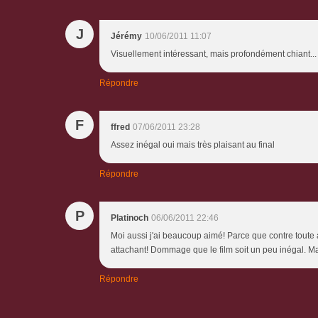
J
Jérémy
10/06/2011 11:07
Visuellement intéressant, mais profondément chiant...
Répondre
F
ffred
07/06/2011 23:28
Assez inégal oui mais très plaisant au final
Répondre
P
Platinoch
06/06/2011 22:46
Moi aussi j'ai beaucoup aimé! Parce que contre toute a
attachant! Dommage que le film soit un peu inégal. M
Répondre