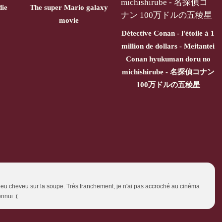
die
The super Mario galaxy
movie
Détective Conan - l'étoile à 1
million de dollars - Meitantei
Conan hyukuman doru no
michishirube - 名探偵コナン
100万ドルの五稜星
n peu cheveu sur la soupe. Très franchement, je n'ai pas accroché au cinéma
nnui :(