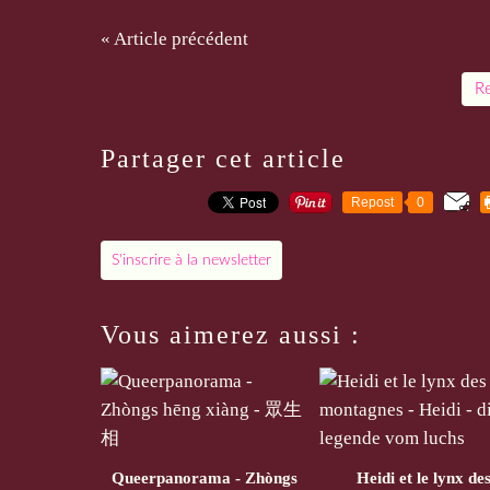
« Article précédent
Re
Partager cet article
Repost
0
S'inscrire à la newsletter
Vous aimerez aussi :
Queerpanorama - Zhòngs
Heidi et le lynx de