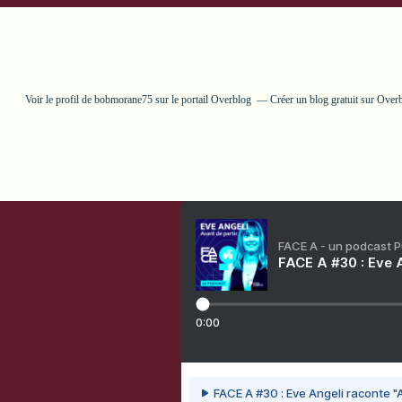
Voir le profil de
bobmorane75
sur le portail Overblog
Créer un blog gratuit sur Over
FACE A - un podcast 
FACE A #30 : Eve A
0:00
FACE A #30 : Eve Angeli raconte "A