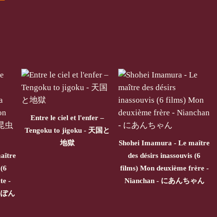
Entre le ciel et l'enfer –
Tengoku to jigoku - 天国と
地獄
Shohei Imamura - Le maître
aître
des désirs inassouvis (6
 (6
films) Mon deuxième frère -
te -
Nianchan - にあんちゃん
にっぽん