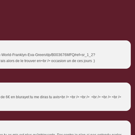
/Dark-World-Franklyn-Eva-Green/dp/B003676MFQ/ref=sr_1_2?
 alors de le trouver en<br /> occasion un de ces jours :)
 de 6€ en blurayet tu me diras tu avis<br /> <br /> <br /> <br /> <br /> <br />
 tu as mis est plus qu'intriguante. Par contre je n'en ai pas entendu parler.