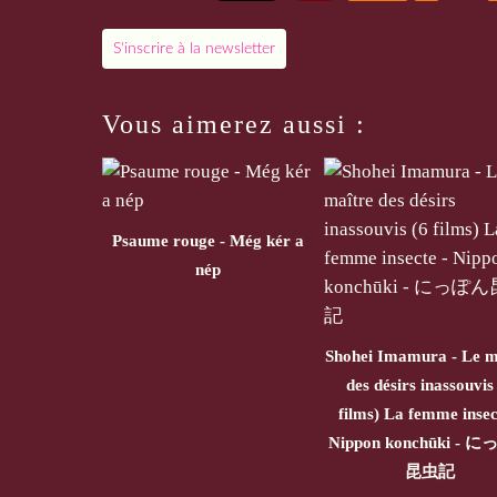
S'inscrire à la newsletter
Vous aimerez aussi :
Psaume rouge - Még kér a
nép
Shohei Imamura - Le m
des désirs inassouvis
films) La femme insec
Nippon konchūki - 
昆虫記