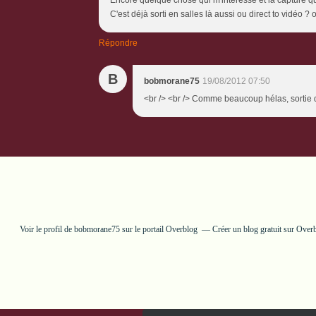
C'est déjà sorti en salles là aussi ou direct to vidéo ?
Répondre
B
bobmorane75
19/08/2012 07:50
<br /> <br /> Comme beaucoup hélas, sortie di
Voir le profil de
bobmorane75
sur le portail Overblog
Créer un blog gratuit sur Over