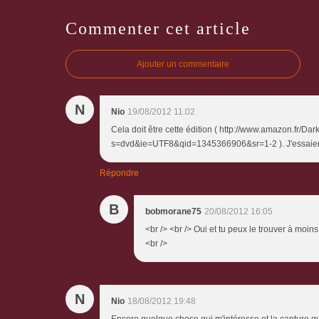
Commenter cet article
Ajouter un commentaire
N
Nio
19/08/2012 11:02
Cela doit être cette édition ( http://www.amazon.fr
s=dvd&ie=UTF8&qid=1345366906&sr=1-2 ). J'essaierais
Répondre
B
bobmorane75
20/08/2012 16:05
<br /> <br /> Oui et tu peux le trouver à moins
<br />
N
Nio
18/08/2012 19:48
Encore quelque chose qui m'intéresse et la capture que