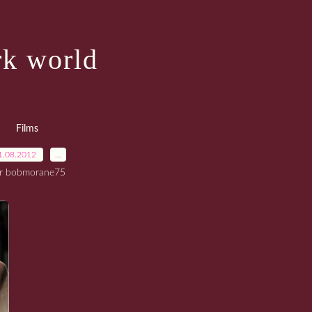
k world
Films
1.08.2012
…
r bobmorane75