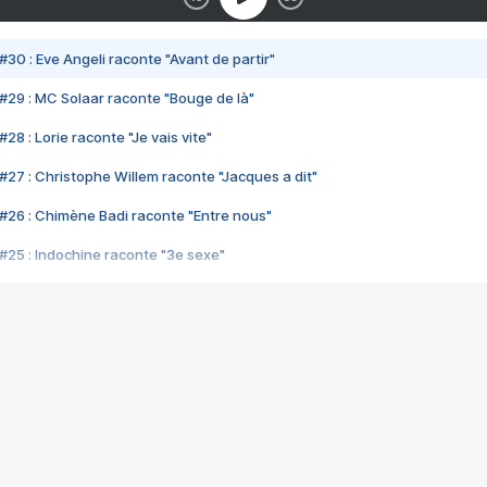
#30 : Eve Angeli raconte "Avant de partir"
#29 : MC Solaar raconte "Bouge de là"
28 : Lorie raconte "Je vais vite"
#27 : Christophe Willem raconte "Jacques a dit"
#26 : Chimène Badi raconte "Entre nous"
#25 : Indochine raconte "3e sexe"
#24 : Zaho raconte "C'est chelou"
#23 : Patrick Bruel raconte "Au café des délices"
#22 : Kyo raconte "Le chemin"
#21 : Nolwenn Leroy raconte "Cassé"
#20 : Patrick Hernandez raconte "Born to be alive"