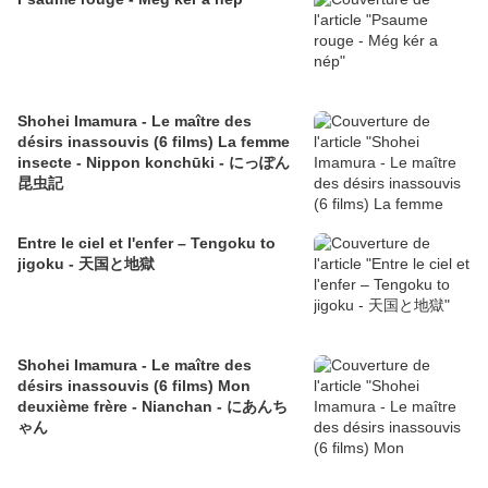
Shohei Imamura - Le maître des
désirs inassouvis (6 films) La femme
insecte - Nippon konchūki - にっぽん
昆虫記
Entre le ciel et l'enfer – Tengoku to
jigoku - 天国と地獄
Shohei Imamura - Le maître des
désirs inassouvis (6 films) Mon
deuxième frère - Nianchan - にあんち
ゃん