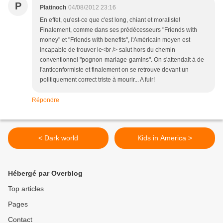
P
Platinoch
04/08/2012 23:16
En effet, qu'est-ce que c'est long, chiant et moraliste!
Finalement, comme dans ses prédécesseurs "Friends with
money" et "Friends with benefits", l'Américain moyen est
incapable de trouver le<br /> salut hors du chemin
conventionnel "pognon-mariage-gamins". On s'attendait à de
l'anticonformiste et finalement on se retrouve devant un
politiquement correct triste à mourir... A fuir!
Répondre
< Dark world
Kids in America >
Hébergé par Overblog
Top articles
Pages
Contact