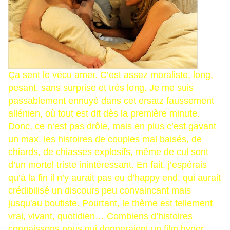
Ça sent le vécu amer. C’est assez moraliste, long,
pesant, sans surprise et très long. Je me suis
passablement ennuyé dans cet ersatz faussement
allénien, où tout est dit dès la première minute.
Donc, ce n‘est pas drôle, mais en plus c’est gavant
un max. les histoires de couples mal baisés, de
chiards, de chiasses explosifs, même de cul sont
d’un mortel triste inintéressant. En fait, j’espérais
qu’à la fin il n’y aurait pas eu d’happy end, qui aurait
crédibilisé un discours peu convaincant mais
jusqu'au boutiste. Pourtant, le thème est tellement
vrai, vivant, quotidien… Combiens d’histoires
connaissons nous qui donneraient un film hyper