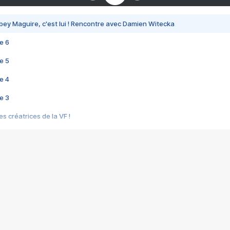
bey Maguire, c'est lui ! Rencontre avec Damien Witecka
e 6
e 5
e 4
e 3
s créatrices de la VF !
e 2
e 1
e Mektoub My Love arrive enfin ! Rencontre avec Shaïn Boumedine et Sal
i : après Toni en famille
elle réalise le bouleversant Dites lui que je l'aime
ais ! Rencontre autour de Vie privée de Rebecca Zlotowski