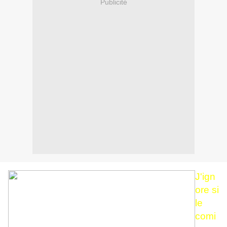
Publicité
J'ign
ore si
le
comi