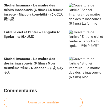
Shohei Imamura - Le maître des
désirs inassouvis (6 films) La femme
insecte - Nippon konchūki - にっぽん
昆虫記
Entre le ciel et l'enfer – Tengoku to
jigoku - 天国と地獄
Shohei Imamura - Le maître des
désirs inassouvis (6 films) Mon
deuxième frère - Nianchan - にあんち
ゃん
Commentaires
Ajouter un commentaire