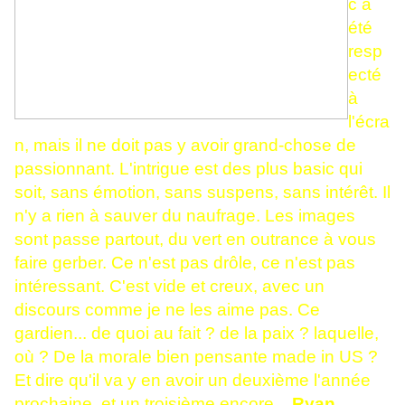
c a
été
resp
ecté
à
l'écra
n, mais il ne doit pas y avoir grand-chose de
passionnant. L'intrigue est des plus basic qui
soit, sans émotion, sans suspens, sans intérêt. Il
n'y a rien à sauver du naufrage. Les images
sont passe partout, du vert en outrance à vous
faire gerber. Ce n'est pas drôle, ce n'est pas
intéressant. C'est vide et creux, avec un
discours comme je ne les aime pas. Ce
gardien... de quoi au fait ? de la paix ? laquelle,
où ? De la morale bien pensante made in US ?
Et dire qu'il va y en avoir un deuxième l'année
prochaine, et un troisième encore...
Ryan