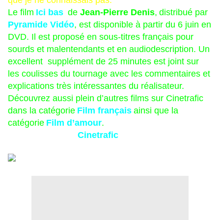
Le film
Ici bas
de
Jean-Pierre Denis
,
distribué par
Pyramide Vidéo
, est disponible à partir du 6 juin en
DVD
. Il est proposé en
sous-titres français pour
sourds et malentendants et en audiodescription
. Un
excellent
supplément
de 25 minutes est joint sur
les coulisses du tournage avec les commentaires et
explications très intéressantes du réalisateur.
Découvrez aussi plein d’autres films sur Cinetrafic
dans la catégorie
Film français
ainsi que la
catégorie
Film d’amour
.
Un grand merci à
Cinetrafic
et ses partenaires pour
me faire partager cette belle aventure.