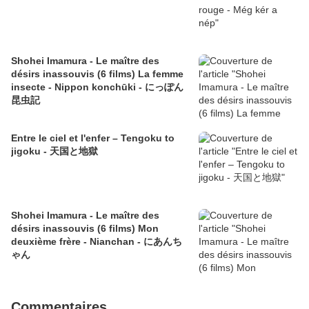
Shohei Imamura - Le maître des
désirs inassouvis (6 films) La femme
insecte - Nippon konchūki - にっぽん
昆虫記
Entre le ciel et l'enfer – Tengoku to
jigoku - 天国と地獄
Shohei Imamura - Le maître des
désirs inassouvis (6 films) Mon
deuxième frère - Nianchan - にあんち
ゃん
Commentaires