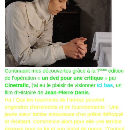
ème
Continuant mes découvertes grâce à la 7
édition
de l’opération «
un dvd pour une critique
» par
Cinetrafic
, j’ai eu le plaisir de visionner
Ici bas
, un
film d’Histoire de
Jean-Pierre Denis
.
Ha ! Que les tourments de l’amour peuvent
engendrer d’errements et de fourvoiements ! Une
jeune sœur tombe amoureuse d’un prêtre défroqué
et résistant. Commence alors pour elle une terrible
épreuve pour sa foi et son statut de nonne. D’autant