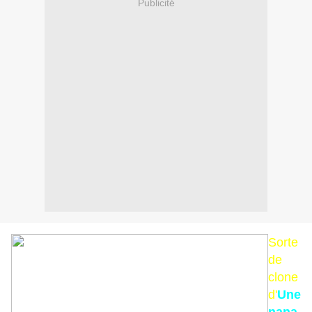
Publicité
Sorte
de
clone
d'
Une