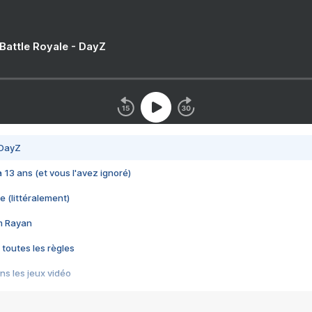
 Battle Royale - DayZ
 DayZ
 a 13 ans (et vous l'avez ignoré)
e (littéralement)
im Rayan
 toutes les règles
s les jeux vidéo
us choquant de Rockstar ? - Le scandale BULLY