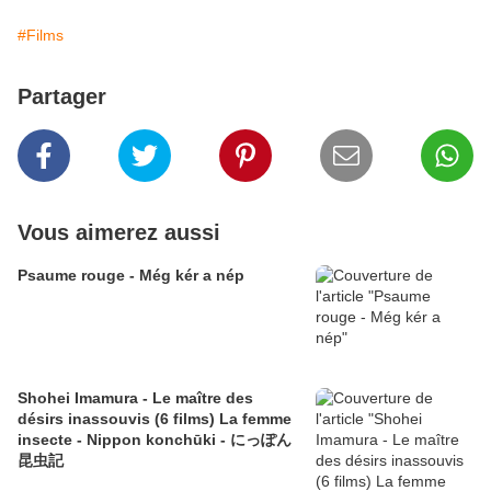
#Films
Partager
Vous aimerez aussi
Psaume rouge - Még kér a nép
Shohei Imamura - Le maître des
désirs inassouvis (6 films) La femme
insecte - Nippon konchūki - にっぽん
昆虫記