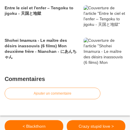
Entre le ciel et l'enfer – Tengoku to
jigoku - 天国と地獄
Shohei Imamura - Le maître des
désirs inassouvis (6 films) Mon
deuxième frère - Nianchan - にあんち
ゃん
Commentaires
Ajouter un commentaire
< Blackthorn
Crazy stupid love >